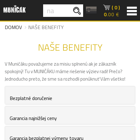
( 0 )
0
.00 €
DOMOV
NAŠE BENEFITY
NAŠE BENEFITY
V Muničáku považujeme za misiu splnenú ak je zákazník
spokojný! Tu v MUNIČÁKU máme riešenie výziev radi! Prečo?
Jednoducho preto, že sme sa rozhodli ponúknuť Vám všetko!
Bezplatné doručenie
Garancia najnižšej ceny
Garancia bezplatnej výmeny tovaru