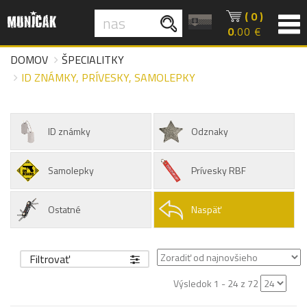
( 0 )
0
.00 €
DOMOV
ŠPECIALITKY
ID ZNÁMKY, PRÍVESKY, SAMOLEPKY
ID známky
Odznaky
Samolepky
Prívesky RBF
Ostatné
Naspäť
Filtrovať
Výsledok 1 - 24 z 72