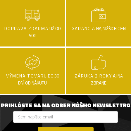
DOPRAVA ZDARMA
UŽ OD
GARANCIA
NAJNIŽŠÍCH CIEN
50€
VÝMENA TOVARU
DO 30
ZÁRUKA 2 ROKY
AJ NA
DNÍ OD NÁKUPU
ZBRANE
PRIHLÁSTE SA NA ODBER NÁŠHO NEWSLETTRA