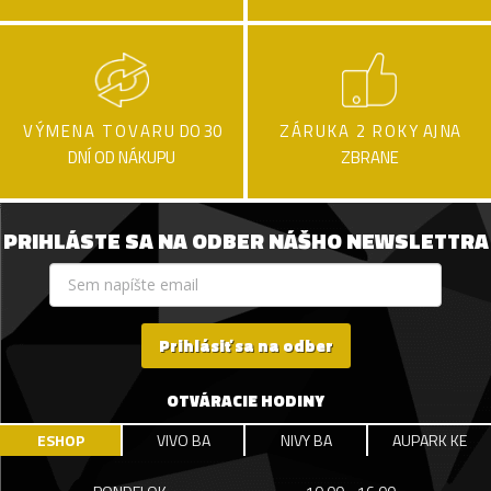
VÝMENA TOVARU
DO 30
ZÁRUKA 2 ROKY
AJ NA
DNÍ OD NÁKUPU
ZBRANE
PRIHLÁSTE SA NA ODBER NÁŠHO NEWSLETTRA
Prihlásiť sa na odber
OTVÁRACIE HODINY
ESHOP
VIVO BA
NIVY BA
AUPARK KE