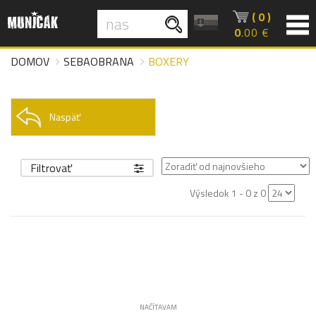
( 0 )
0
.00 €
DOMOV
SEBAOBRANA
BOXERY
Naspäť
Filtrovať
Výsledok 1 - 0 z 0
NAČÍTAVAM