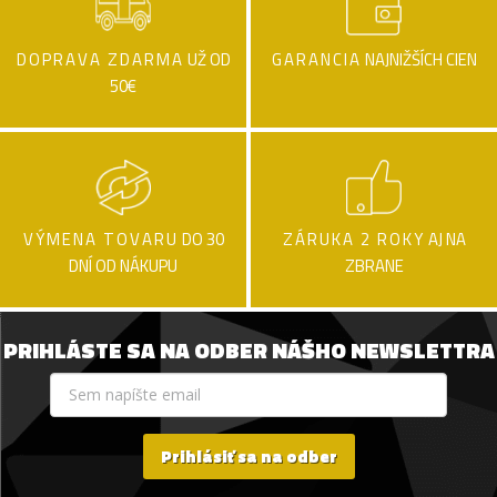
DOPRAVA ZDARMA
UŽ OD
GARANCIA
NAJNIŽŠÍCH CIEN
50€
VÝMENA TOVARU
DO 30
ZÁRUKA 2 ROKY
AJ NA
DNÍ OD NÁKUPU
ZBRANE
PRIHLÁSTE SA NA ODBER NÁŠHO NEWSLETTRA
Prihlásiť sa na odber