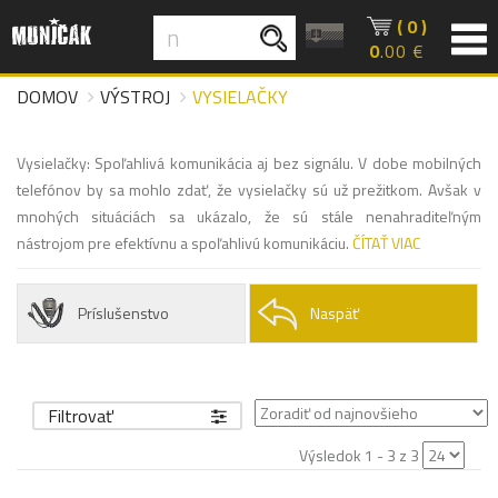
( 0 )
0
.00 €
DOMOV
VÝSTROJ
VYSIELAČKY
Vysielačky: Spoľahlivá komunikácia aj bez signálu. V dobe mobilných
telefónov by sa mohlo zdať, že vysielačky sú už prežitkom. Avšak v
mnohých situáciách sa ukázalo, že sú stále nenahraditeľným
nástrojom pre efektívnu a spoľahlivú komunikáciu.
ČÍTAŤ VIAC
Príslušenstvo
Naspäť
Filtrovať
Výsledok 1 - 3 z 3