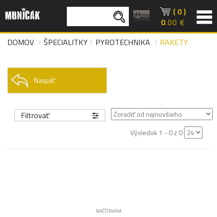
( 0 )
0
.00 €
DOMOV
ŠPECIALITKY
PYROTECHNIKA
RAKETY
Naspäť
Filtrovať
Výsledok 1 - 0 z 0
NAČÍTAVAM