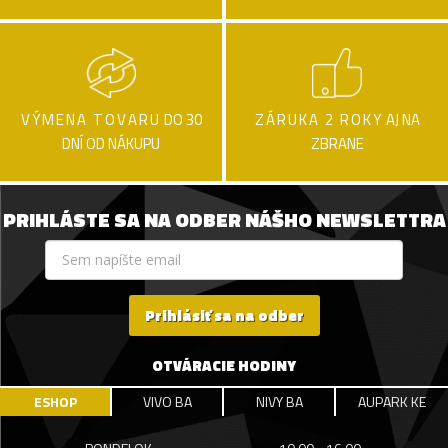
VÝMENA TOVARU
DO 30
ZÁRUKA 2 ROKY
AJ NA
DNÍ OD NÁKUPU
ZBRANE
PRIHLÁSTE SA NA ODBER NÁŠHO NEWSLETTRA
Prihlásiť sa na odber
OTVÁRACIE HODINY
ESHOP
VIVO BA
NIVY BA
AUPARK KE