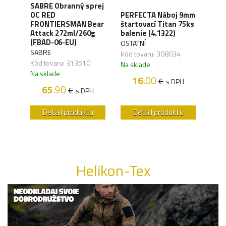
SABRE Obranný sprej
OC RED
PERFECTA Náboj 9mm
CO2 
FRONTIERSMAN Bear
štartovací Titan 75ks
Silv
ck
Attack 272ml/260g
balenie (4.1322)
(4.1
(FBAD-06-EU)
OSTATNÍ
UMA
SABRE
,04
Kód tovaru: 308034
Kód 
Kód tovaru: 313510
Na sklade
Na s
Na sklade
16
.00
€
H
s DPH
65
.90
€
s DPH
u
Detail produktu
Detail produktu
Helikon-Tex