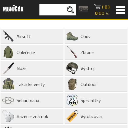
( 0 )
0
.00 €
Airsoft
Obuv
Oblečenie
Zbrane
Nože
Výstroj
Taktické vesty
Outdoor
Sebaobrana
Špecialitky
Razenie známok
Výrobcovia