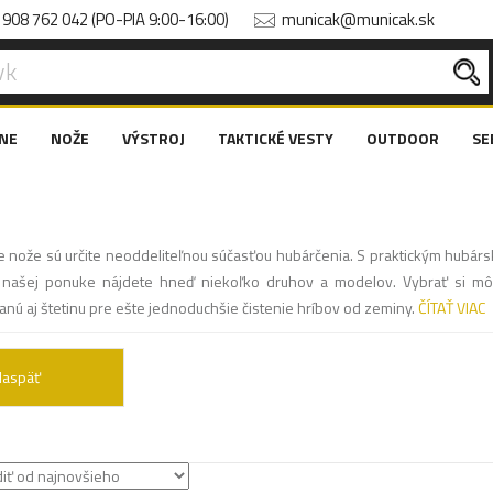
908 762 042 (PO-PIA 9:00-16:00)
municak@municak.sk
NE
NOŽE
VÝSTROJ
TAKTICKÉ VESTY
OUTDOOR
SE
 nože sú určite neoddeliteľnou súčasťou hubárčenia. S praktickým hubárs
našej ponuke nájdete hneď niekoľko druhov a modelov. Vybrať si môže
nú aj štetinu pre ešte jednoduchšie čistenie hríbov od zeminy.
ČÍTAŤ VIAC
Naspäť