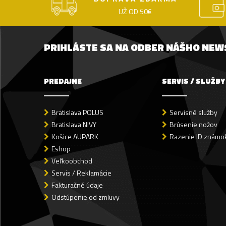
UŽ OD 50€
PRIHLÁSTE SA NA ODBER NÁŠHO NE
PREDAJNE
SERVIS / SLUŽBY
Bratislava POLUS
Servisné služby
Bratislava NIVY
Brúsenie nožov
Košice AUPARK
Razenie ID známok
Eshop
Veľkoobchod
Servis / Reklamácie
Fakturačné údaje
Odstúpenie od zmluvy