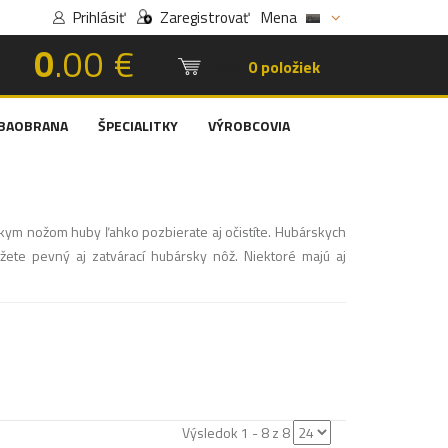
Prihlásiť
Zaregistrovať
Mena
0
.00 €
Košík:
0 položiek
BAOBRANA
ŠPECIALITKY
VÝROBCOVIA
kym nožom huby ľahko pozbierate aj očistíte. Hubárskych
te pevný aj zatvárací hubársky nôž. Niektoré majú aj
Výsledok 1 - 8 z 8