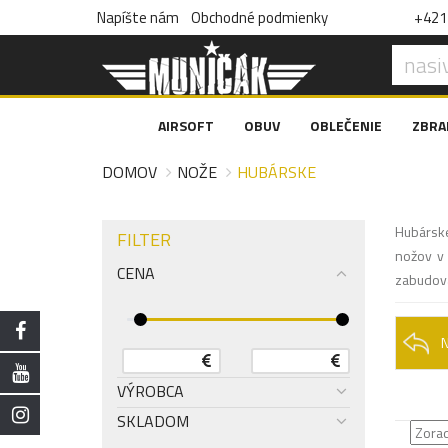
Napíšte nám
Obchodné podmienky
+421 
AIRSOFT
OBUV
OBLEČENIE
ZBRA
DOMOV
NOŽE
HUBÁRSKE
Hubárske
FILTER
nožov v 
CENA
zabudova
VÝROBCA
SKLADOM