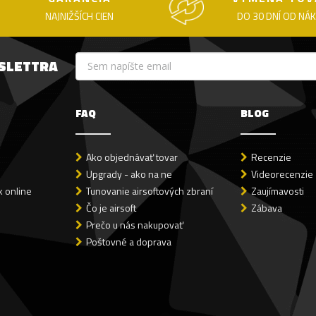
NAJNIŽŠÍCH CIEN
DO 30 DNÍ OD NÁ
WSLETTRA
FAQ
BLOG
Ako objednávať tovar
Recenzie
Upgrady - ako na ne
Videorecenzie
 online
Tunovanie airsoftových zbraní
Zaujímavosti
Čo je airsoft
Zábava
Prečo u nás nakupovať
Poštovné a doprava