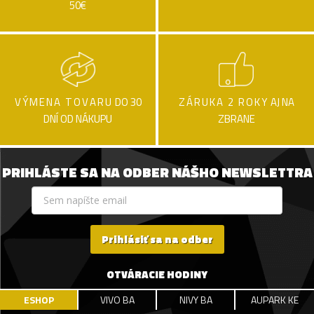
50€
VÝMENA TOVARU
DO 30
ZÁRUKA 2 ROKY
AJ NA
DNÍ OD NÁKUPU
ZBRANE
PRIHLÁSTE SA NA ODBER NÁŠHO NEWSLETTRA
Prihlásiť sa na odber
OTVÁRACIE HODINY
ESHOP
VIVO BA
NIVY BA
AUPARK KE