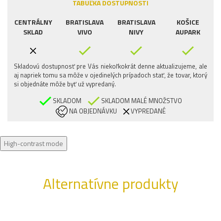
TABUĽKA DOSTUPNOSTI
CENTRÁLNY
BRATISLAVA
BRATISLAVA
KOŠICE
SKLAD
VIVO
NIVY
AUPARK
Skladovú dostupnosť pre Vás niekoľkokrát denne aktualizujeme, ale
aj napriek tomu sa môže v ojedinelých prípadoch stať, že tovar, ktorý
si objednáte môže byť už vypredaný.
SKLADOM
SKLADOM MALÉ MNOŽSTVO
NA OBJEDNÁVKU
VYPREDANÉ
High-contrast mode
Alternatívne produkty