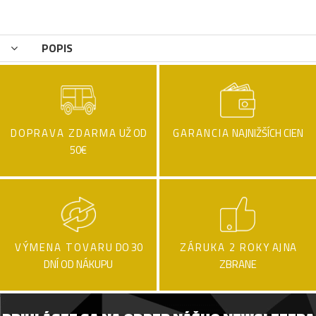
POPIS
DOPRAVA ZDARMA
UŽ OD
GARANCIA
NAJNIŽŠÍCH CIEN
50€
VÝMENA TOVARU
DO 30
ZÁRUKA 2 ROKY
AJ NA
DNÍ OD NÁKUPU
ZBRANE