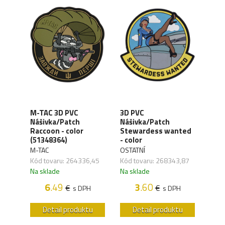
M-TAC 3D PVC
3D PVC
3D 
Nášivka/Patch
Nášivka/Patch
Náš
Raccoon - color
Stewardess wanted
Tact
(51348364)
- color
OSTA
M-TAC
OSTATNÍ
,12
Kód 
Kód tovaru: 264336,45
Kód tovaru: 268343,87
Na s
Na sklade
Na sklade
H
6
.49
3
.60
€
€
s DPH
s DPH
u
Detail produktu
Detail produktu