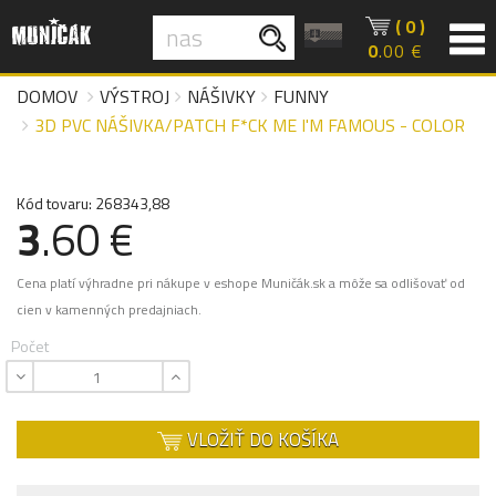
( 0 )
0
.00 €
DOMOV
VÝSTROJ
NÁŠIVKY
FUNNY
3D PVC NÁŠIVKA/PATCH F*CK ME I'M FAMOUS - COLOR
Kód tovaru: 268343,88
3
.60 €
Cena platí výhradne pri nákupe v eshope Muničák.sk a môže sa odlišovať od
cien v kamenných predajniach.
Počet
VLOŽIŤ DO KOŠÍKA