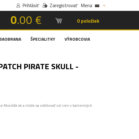
Prihlásiť
Zaregistrovať
Mena
0
.00 €
Košík:
0 položiek
BAOBRANA
ŠPECIALITKY
VÝROBCOVIA
PATCH PIRATE SKULL -
pe Muničák.sk a môže sa odlišovať od cien v kamenných