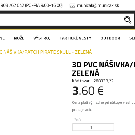
908 762 042 (PO-PIA 9:00-16:00)
municak@municak.sk
NE
NOŽE
VÝSTROJ
TAKTICKÉ VESTY
OUTDOOR
SE
C NÁŠIVKA/PATCH PIRATE SKULL - ZELENÁ
3D PVC NÁŠIVKA/
ZELENÁ
Kód tovaru: 268338,72
3
.60 €
Cena platí výhradne pri nákupe v esho
predajniach.
Počet