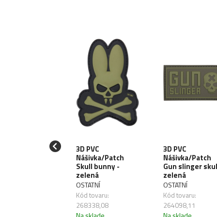
 PVC
3D PVC
3D PVC
ivka/Patch
Nášivka/Patch
Nášivka/Patch
ault recon -
Skull bunny -
Gun slinger skul
lená
zelená
zelená
ATNÍ
OSTATNÍ
OSTATNÍ
 tovaru:
Kód tovaru:
Kód tovaru:
098,08
268338,08
264098,11
sklade
Na sklade
Na sklade