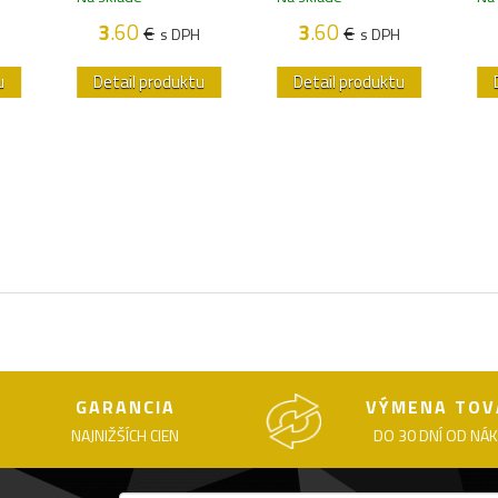
3
.60
3
.60
€
€
s DPH
s DPH
u
Detail produktu
Detail produktu
GARANCIA
VÝMENA TOV
NAJNIŽŠÍCH CIEN
DO 30 DNÍ OD NÁ