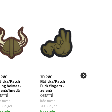
 PVC
3D PVC
3D PVC
šivka/Patch
Nášivka/Patch
Nášivka/Patch
king helmet -
Fuck fingers -
Charger - zele
lená/hnedá
zelená
OSTATNÍ
TATNÍ
OSTATNÍ
Kód tovaru:
 tovaru:
Kód tovaru:
264098,16
8335,49
268335,77
Na sklade
 sklade
Na sklade