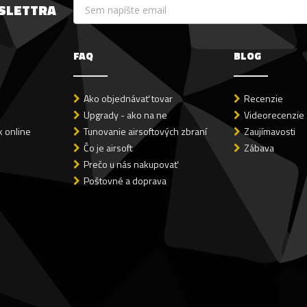
WSLETTRA
FAQ
BLOG
Ako objednávať tovar
Recenzie
Upgrady - ako na ne
Videorecenzie
 online
Tunovanie airsoftových zbraní
Zaujímavosti
Čo je airsoft
Zábava
Prečo u nás nakupovať
Poštovné a doprava