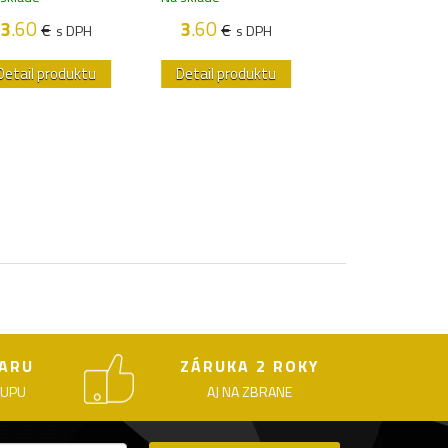
3
.60
€
s DP
3
.60
3
.60
€
€
s DPH
s DPH
Detail produktu
Detail produktu
Detail produk
ARU
ZÁRUKA 2 ROKY
KUPU
AJ NA ZBRANE