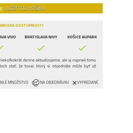
VLOŽIŤ DO KOŠÍKA
ABUĽKA DOSTUPNOSTI
AVA VIVO
BRATISLAVA NIVY
KOŠICE AUPARK
iekoľkokrát denne aktualizujeme, ale aj napriek tomu
och stať, že tovar, ktorý si objednáte môže byť už
ALÉ MNOŽSTVO
NA OBJEDNÁVKU
VYPREDANÉ