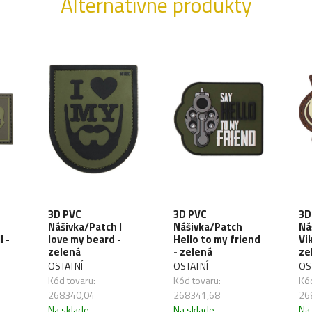
Alternatívne produkty
3D PVC
3D PVC
3D
Nášivka/Patch I
Nášivka/Patch
Ná
l -
love my beard -
Hello to my friend
Vi
zelená
- zelená
ze
OSTATNÍ
OSTATNÍ
OS
Kód tovaru:
Kód tovaru:
Kód
268340,04
268341,68
26
Na sklade
Na sklade
Na