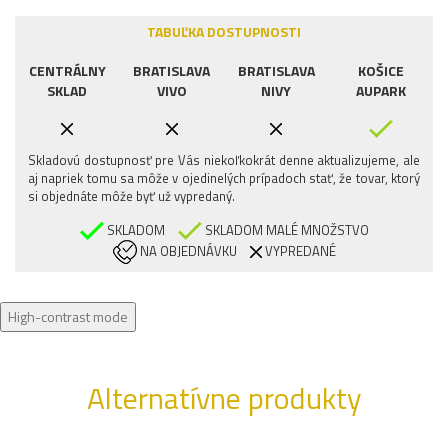
TABUĽKA DOSTUPNOSTI
CENTRÁLNY
BRATISLAVA
BRATISLAVA
KOŠICE
SKLAD
VIVO
NIVY
AUPARK
Skladovú dostupnosť pre Vás niekoľkokrát denne aktualizujeme, ale
aj napriek tomu sa môže v ojedinelých prípadoch stať, že tovar, ktorý
si objednáte môže byť už vypredaný.
SKLADOM
SKLADOM MALÉ MNOŽSTVO
NA OBJEDNÁVKU
VYPREDANÉ
High-contrast mode
Alternatívne produkty