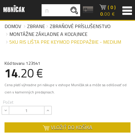
( 0 )
0
.00 €
DOMOV
ZBRANE
ZBRAŇOVÉ PRÍSLUŠENSTVO
MONTÁŽNE ZÁKLADNE A KOĽAJNICE
5KU RIS LIŠTA PRE KEYMOD PREDPAŽBIE - MEDIUM
Kód tovaru: 123541
14
.20 €
Cena platí výhradne pri nákupe v eshope Muničák.sk a môže sa odlišovať od
cien v kamenných predajniach.
Počet
VLOŽIŤ DO KOŠÍKA