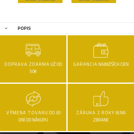
POPIS
DOPRAVA ZDARMA
UŽ OD
GARANCIA
NAJNIŽŠÍCH CIEN
50€
VÝMENA TOVARU
DO 30
ZÁRUKA 2 ROKY
AJ NA
DNÍ OD NÁKUPU
ZBRANE