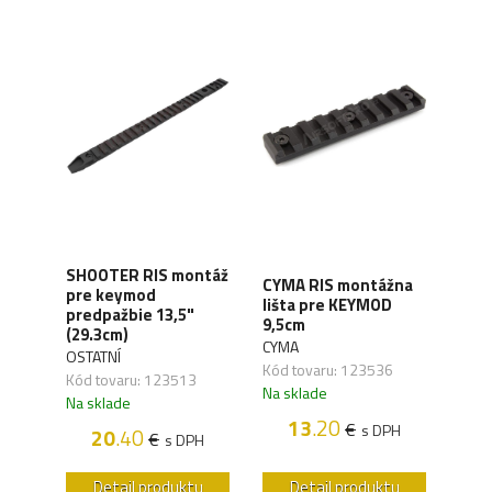
SHOOTER RIS montáž
CYMA RIS montážna
E&C
pre keymod
ne
lišta pre KEYMOD
lišt
predpažbie 13,5"
hou
9,5cm
3ks
(29.3cm)
CYMA
OSTA
OSTATNÍ
Kód tovaru: 123536
Kód 
Kód tovaru: 123513
Na sklade
Na s
Na sklade
13
.20
€
H
s DPH
20
.40
€
s DPH
u
Detail produktu
Detail produktu