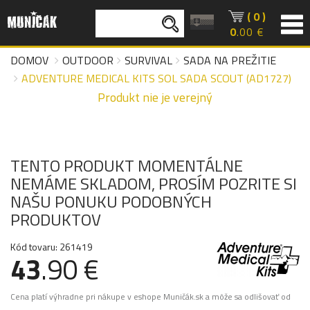
( 0 )
0
.00 €
DOMOV
OUTDOOR
SURVIVAL
SADA NA PREŽITIE
ADVENTURE MEDICAL KITS SOL SADA SCOUT (AD1727)
Produkt nie je verejný
TENTO PRODUKT MOMENTÁLNE
NEMÁME SKLADOM, PROSÍM POZRITE SI
NAŠU PONUKU PODOBNÝCH
PRODUKTOV
Kód tovaru: 261419
43
.90 €
Cena platí výhradne pri nákupe v eshope Muničák.sk a môže sa odlišovať od