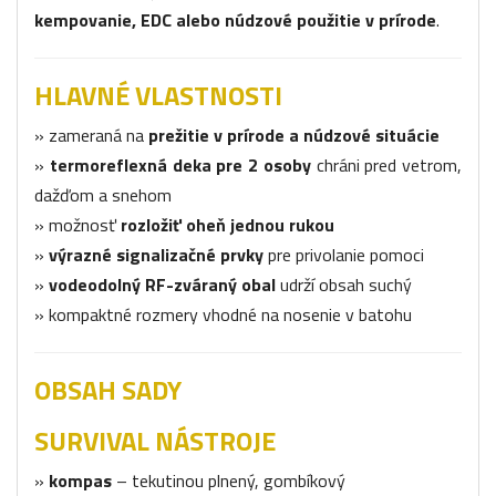
kempovanie, EDC alebo núdzové použitie v prírode
.
HLAVNÉ VLASTNOSTI
» zameraná na
prežitie v prírode a núdzové situácie
»
termoreflexná deka pre 2 osoby
chráni pred vetrom,
dažďom a snehom
» možnosť
rozložiť oheň jednou rukou
»
výrazné signalizačné prvky
pre privolanie pomoci
»
vodeodolný RF-zváraný obal
udrží obsah suchý
» kompaktné rozmery vhodné na nosenie v batohu
OBSAH SADY
SURVIVAL NÁSTROJE
»
kompas
– tekutinou plnený, gombíkový