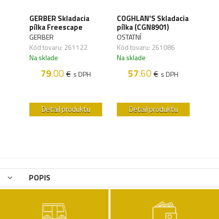
GERBER Skladacia
COGHLAN'S Skladacia
Balí
ka
pílka Freescape
pílka (CGN8901)
rea
GERBER
OSTATNÍ
OSTA
Kód tovaru: 261122
Kód tovaru: 261086
Kód 
Na sklade
Na sklade
Na s
79
.00
57
.60
€
€
s DPH
s DPH
H
u
Detail produktu
Detail produktu
POPIS