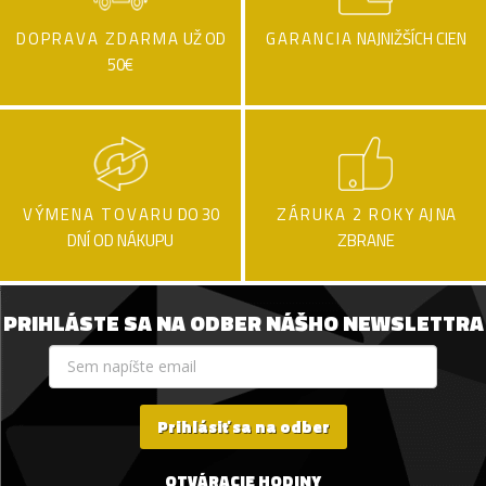
DOPRAVA ZDARMA
UŽ OD
GARANCIA
NAJNIŽŠÍCH CIEN
50€
VÝMENA TOVARU
DO 30
ZÁRUKA 2 ROKY
AJ NA
DNÍ OD NÁKUPU
ZBRANE
PRIHLÁSTE SA NA ODBER NÁŠHO NEWSLETTRA
Prihlásiť sa na odber
OTVÁRACIE HODINY