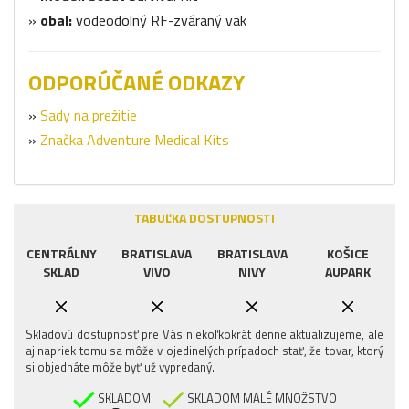
»
obal:
vodeodolný RF-zváraný vak
ODPORÚČANÉ ODKAZY
»
Sady na prežitie
»
Značka Adventure Medical Kits
TABUĽKA DOSTUPNOSTI
CENTRÁLNY
BRATISLAVA
BRATISLAVA
KOŠICE
SKLAD
VIVO
NIVY
AUPARK
Skladovú dostupnosť pre Vás niekoľkokrát denne aktualizujeme, ale
aj napriek tomu sa môže v ojedinelých prípadoch stať, že tovar, ktorý
si objednáte môže byť už vypredaný.
SKLADOM
SKLADOM MALÉ MNOŽSTVO