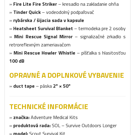
»
Fire Lite Fire Striker
– kresadlo na zakladanie ohňa
»
Tinder Quick
– vodeodolný podpaľovač
»
rybárska / šijacia sada v kapsule
»
Heatsheet Survival Blanket
– termodeka pre 2 osoby
»
Mini Rescue Signal Mirror
– signalizačné zrkadlo s
retroreflexným zameriavačom
»
Mini Rescue Howler Whistle
– píšťalka s hlasitosťou
100 dB
OPRAVNÉ A DOPLNKOVÉ VYBAVENIE
»
duct tape
– páska
2" × 50"
TECHNICKÉ INFORMÁCIE
»
značka:
Adventure Medical Kits
»
produktová rada:
SOL – Survive Outdoors Longer
»
model:
Scout Survival Kit