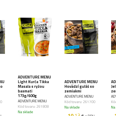
ADVENTURE MENU
NU
Light Kurča Tikka
ADVENTURE MENU
AD
ko
Masala s ryžou
Hovädzí guláš so
Je
basmati
zemiakmi
ze
173g/600g
U
ADVENTURE MENU
AD
ADVENTURE MENU
30
Kód tovaru: 261700
Kó
Kód tovaru: 261808
Na sklade
Na
Na sklade
10
.13
€
H
s DPH