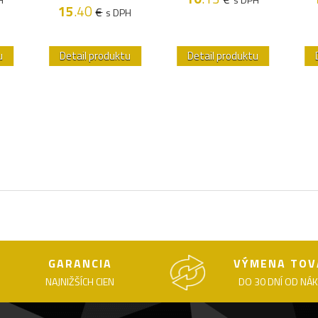
15
.40
€
s DPH
u
Detail produktu
Detail produktu
GARANCIA
VÝMENA TOV
NAJNIŽŠÍCH CIEN
DO 30 DNÍ OD NÁ