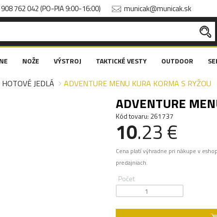
908 762 042 (PO-PIA 9:00-16:00)
municak@municak.sk
NE
NOŽE
VÝSTROJ
TAKTICKÉ VESTY
OUTDOOR
SE
HOTOVÉ JEDLÁ
ADVENTURE MENU KURA KORMA S RYŽOU
ADVENTURE MENU
Kód tovaru: 261737
10
.23 €
Cena platí výhradne pri nákupe v esho
predajniach.
Počet