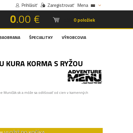
Prihlásiť
Zaregistrovať
Mena
0
.00 €
Košík:
0 položiek
BAOBRANA
ŠPECIALITKY
VÝROBCOVIA
 KURA KORMA S RYŽOU
pe Muničák.sk a môže sa odlišovať od cien v kamenných