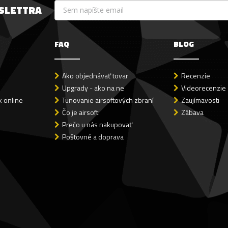
WSLETTRA
FAQ
BLOG
Ako objednávať tovar
Recenzie
Upgrady - ako na ne
Videorecenzie
 online
Tunovanie airsoftových zbraní
Zaujímavosti
Čo je airsoft
Zábava
Prečo u nás nakupovať
Poštovné a doprava