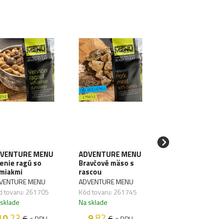
VENTURE MENU
ADVENTURE MENU
ADVENTURE M
lenie ragú so
Bravčové mäso s
Light Chilli con
miakmi
rascou
carne 206g/60
VENTURE MENU
ADVENTURE MENU
ADVENTURE MEN
d tovaru: 261705
Kód tovaru: 261745
Kód tovaru: 2618
 sklade
Na sklade
Na sklade
10
.23
9
.82
15
.40
€
€
€
s DPH
s DPH
s D