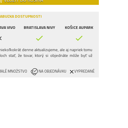
VLOŽIŤ DO KOŠÍKA
ABUĽKA DOSTUPNOSTI
AVA VIVO
BRATISLAVA NIVY
KOŠICE AUPARK
iekoľkokrát denne aktualizujeme, ale aj napriek tomu
och stať, že tovar, ktorý si objednáte môže byť už
ALÉ MNOŽSTVO
NA OBJEDNÁVKU
VYPREDANÉ