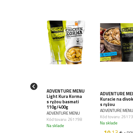
PRES MENU
ADVENTURE MENU
ADVENTURE ME
vädzie mäso
Light Kura Korma
Kuracie na divo
0g
s ryžou basmati
s ryžou
110g/400g
PRES MENU
ADVENTURE MEN
ADVENTURE MENU
 tovaru:
Kód tovaru: 2617
Kód tovaru: 261798
850,06
Na sklade
Na sklade
sklade
10
.13
€
s DP