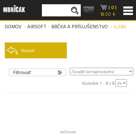
( 0 )
0
.00 €
DOMOV
AIRSOFT
BBČKA A PRÍSLUŠENSTVO
0,28G
Naspäť
Filtrovať
Výsledok 1 - 8 z 8
NAČÍTAVAM