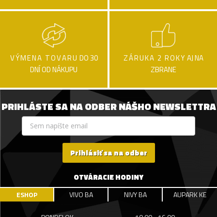
VÝMENA TOVARU
DO 30
ZÁRUKA 2 ROKY
AJ NA
DNÍ OD NÁKUPU
ZBRANE
PRIHLÁSTE SA NA ODBER NÁŠHO NEWSLETTRA
Prihlásiť sa na odber
OTVÁRACIE HODINY
ESHOP
VIVO BA
NIVY BA
AUPARK KE