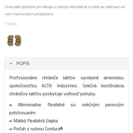
Cena platí výhradne pri nákupe v eshope Muničák.sk a môže sa odlišovať od
cien v kamenných predajniach.
1 farba
POPIS
Profesionálne chrániče lakťov vyrobené americkou
spoločnosťou ALTA Industries. Sekčná konštrukcia
chráničov lakťov poskytuje voľnosť pohybu.
»
Mimoriadne flexibilné so sekčným penovým
polstrovaním
»
Mäkká flexibilná čiapka
»
Poťah z nylonu Cordura®