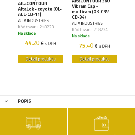
AltaCONTOUR 360
AltaCONTOUR
Alt
Vibram Cap -
)
AltaLok - coyote (OL-
Dual
multicam (OK-C3V-
ACL-CD-11)
(OK
CD-34)
ALTA INDUSTRIES
ALTA
ALTA INDUSTRIES
Kód tovaru: 218223
Kód 
Kód tovaru: 218234
Na sklade
Na s
Na sklade
H
44
.20
€
s DPH
75
.40
€
s DPH
u
Detail produktu
Detail produktu
POPIS