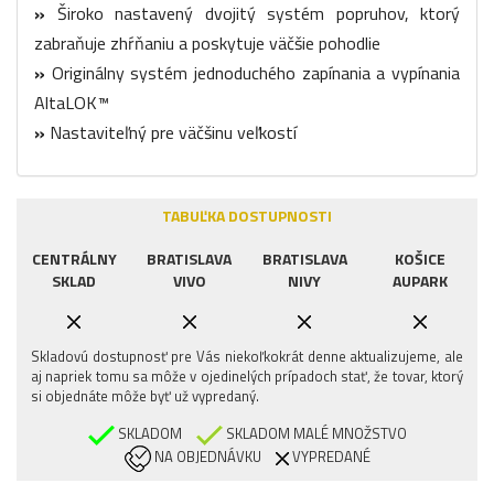
»
Široko nastavený dvojitý systém popruhov, ktorý
zabraňuje zhŕňaniu a poskytuje väčšie pohodlie
»
Originálny systém jednoduchého zapínania a vypínania
AltaLOK™
»
Nastaviteľný pre väčšinu veľkostí
TABUĽKA DOSTUPNOSTI
CENTRÁLNY
BRATISLAVA
BRATISLAVA
KOŠICE
SKLAD
VIVO
NIVY
AUPARK
Skladovú dostupnosť pre Vás niekoľkokrát denne aktualizujeme, ale
aj napriek tomu sa môže v ojedinelých prípadoch stať, že tovar, ktorý
si objednáte môže byť už vypredaný.
SKLADOM
SKLADOM MALÉ MNOŽSTVO
NA OBJEDNÁVKU
VYPREDANÉ