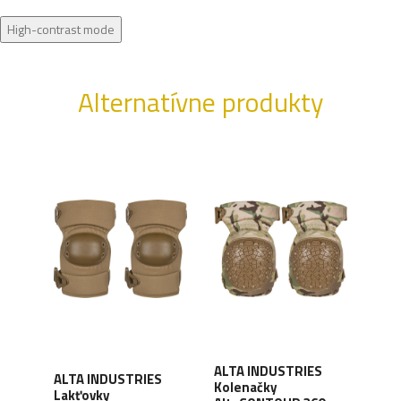
High-contrast mode
Alternatívne produkty
ALTA INDUSTRIES
ALTA INDUSTRIES
ALT
Kolenačky
lá
Lakťovky
Kol