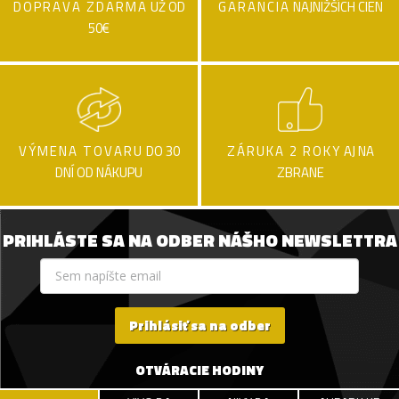
DOPRAVA ZDARMA
UŽ OD
GARANCIA
NAJNIŽŠÍCH CIEN
50€
VÝMENA TOVARU
DO 30
ZÁRUKA 2 ROKY
AJ NA
DNÍ OD NÁKUPU
ZBRANE
PRIHLÁSTE SA NA ODBER NÁŠHO NEWSLETTRA
Prihlásiť sa na odber
OTVÁRACIE HODINY