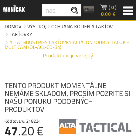
( 0 )
0
.00 €
DOMOV
VÝSTROJ
OCHRANA KOLIEN A LAKŤOV
LAKŤOVKY
ALTA INDUSTRIES LAKŤOVKY ALTACONTOUR ALTALOK -
MULTICAM (OL-ACL-CD-34)
Produkt nie je verejný
TENTO PRODUKT MOMENTÁLNE
NEMÁME SKLADOM, PROSÍM POZRITE SI
NAŠU PONUKU PODOBNÝCH
PRODUKTOV
Kód tovaru: 218224
47
.20 €