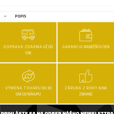
POPIS
DOPRAVA ZDARMA
UŽ OD
GARANCIA
NAJNIŽŠÍCH CIEN
50€
VÝMENA TOVARU
DO 30
ZÁRUKA 2 ROKY
AJ NA
DNÍ OD NÁKUPU
ZBRANE
PRIHLÁSTE SA NA ODBER NÁŠHO NEWSLETTRA