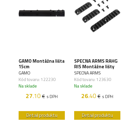
č
E&C
GAMO Montážna lišta
SPECNA ARMS RAHG
ated
lišt
15cm
RIS Montážne lišty
3ks
GAMO
SPECNA ARMS
OSTA
Kód tovaru: 122230
Kód tovaru: 123630
Kód 
Na sklade
Na sklade
Na s
27
.10
26
.40
€
€
s DPH
s DPH
H
u
Detail produktu
Detail produktu