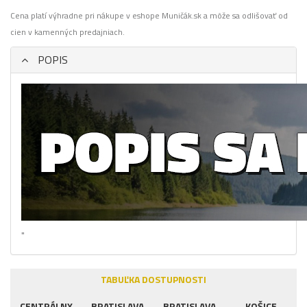
Cena platí výhradne pri nákupe v eshope Muničák.sk a môže sa odlišovať od
cien v kamenných predajniach.
POPIS
"
TABUĽKA DOSTUPNOSTI
CENTRÁLNY
BRATISLAVA
BRATISLAVA
KOŠICE