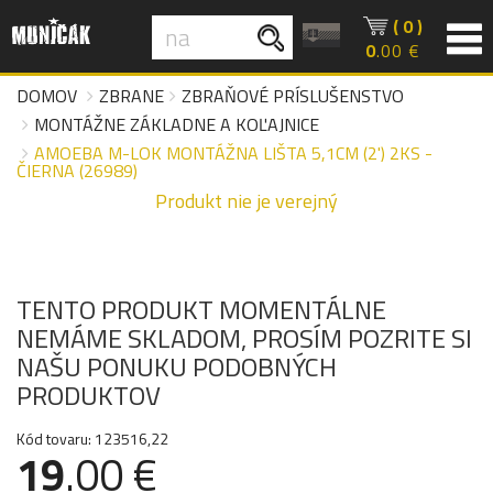
( 0 )
0
.00 €
DOMOV
ZBRANE
ZBRAŇOVÉ PRÍSLUŠENSTVO
MONTÁŽNE ZÁKLADNE A KOĽAJNICE
AMOEBA M-LOK MONTÁŽNA LIŠTA 5,1CM (2') 2KS -
ČIERNA (26989)
Produkt nie je verejný
TENTO PRODUKT MOMENTÁLNE
NEMÁME SKLADOM, PROSÍM POZRITE SI
NAŠU PONUKU PODOBNÝCH
PRODUKTOV
Kód tovaru: 123516,22
19
.00 €