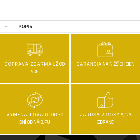
POPIS
DOPRAVA ZDARMA
UŽ OD
GARANCIA
NAJNIŽŠÍCH CIEN
50€
VÝMENA TOVARU
DO 30
ZÁRUKA 2 ROKY
AJ NA
DNÍ OD NÁKUPU
ZBRANE