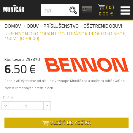
( 0 )
0
.00 €
DOMOV
OBUV
PRÍSLUŠENSTVO
OŠETRENIE OBUVI
BENNON DEODORANT DO TOPÁNOK PROFI DEO SHOE,
150ML (OP9000)
Kód tovaru: 253370
6
.50 €
Cena platí výhradne pri nákupe v eshope Muničák.sk a môže sa odlišovať od
cien v kamenných predajniach.
Počet
VLOŽIŤ DO KOŠÍKA