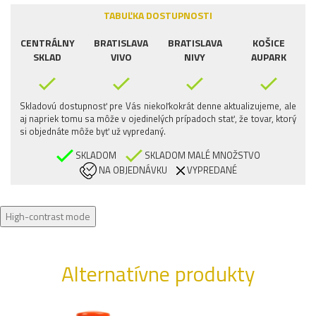
TABUĽKA DOSTUPNOSTI
CENTRÁLNY
BRATISLAVA
BRATISLAVA
KOŠICE
SKLAD
VIVO
NIVY
AUPARK
Skladovú dostupnosť pre Vás niekoľkokrát denne aktualizujeme, ale
aj napriek tomu sa môže v ojedinelých prípadoch stať, že tovar, ktorý
si objednáte môže byť už vypredaný.
SKLADOM
SKLADOM MALÉ MNOŽSTVO
NA OBJEDNÁVKU
VYPREDANÉ
High-contrast mode
Alternatívne produkty