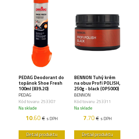
LOW
PEDAG Deodorant do
BENNON Tuhý krém
top
topánok Shoe Fresh
na obuv Profi POLISH,
Col
9)
100ml (839.20)
250g - black (OP5000)
(830
PEDAG
BENNON
LOW
Kód tovaru: 253307
Kód tovaru: 253311
Kód 
Na sklade
Na sklade
Na s
10
.60
7
.70
€
€
H
s DPH
s DPH
u
Detail produktu
Detail produktu