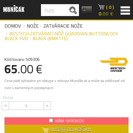
( 0 )
0
.00 €
DOMOV
NOŽE
ZATVÁRACIE NOŽE
BESTECH ZATVÁRACÍ NÔŽ GUARDIAN BUTTONLOCK
BLACK PVD - BLACK (BMK11E)
Kód tovaru: 509306
65
.00 €
Cena platí výhradne pri nákupe v eshope Muničák.sk a môže sa odlišovať od
cien v kamenných predajniach.
Počet
MÁM 18 ROKOV
VLOŽIŤ DO KOŠÍKA