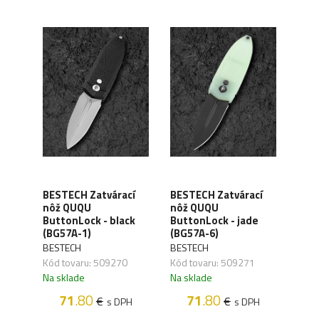
BES
BESTECH Zatvárací
BESTECH Zatvárací
nôž
OKE
nôž QUQU
nôž QUQU
But
ButtonLock - black
ButtonLock - jade
Pain
(BG57A-1)
(BG57A-6)
spri
BESTECH
BESTECH
BES
Kód tovaru: 509270
Kód tovaru: 509271
Kód 
Na sklade
Na sklade
Na s
71
.80
71
.80
€
€
PH
s DPH
s DPH