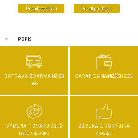
u
Detail produktu
Detail produktu
POPIS
DOPRAVA ZDARMA
UŽ OD
GARANCIA
NAJNIŽŠÍCH CIEN
50€
VÝMENA TOVARU
DO 30
ZÁRUKA 2 ROKY
AJ NA
DNÍ OD NÁKUPU
ZBRANE