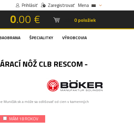
Prihlásiť
Zaregistrovať
Mena
0
.00 €
Košík:
0 položiek
BAOBRANA
ŠPECIALITKY
VÝROBCOVIA
ÁRACÍ NÔŽ CLB RESCOM -
pe Muničák.sk a môže sa odlišovať od cien v kamenných
MÁM 18 ROKOV