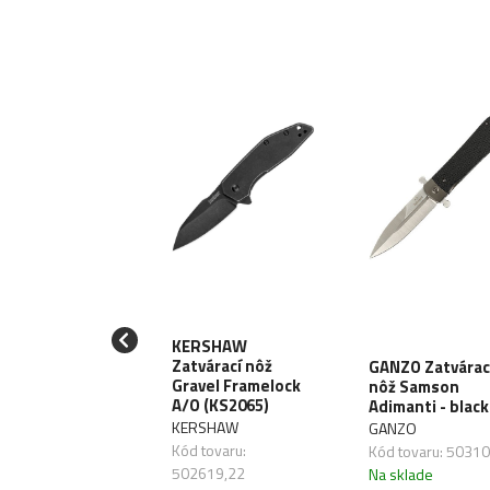
KERSHAW
STECH
Zatvárací nôž
GANZO Zatvárac
várací nôž
Gravel Framelock
nôž Samson
IP LinerLock -
A/O (KS2065)
Adimanti - black
 (BG38B)
KERSHAW
GANZO
STECH
Kód tovaru:
Kód tovaru: 5031
 tovaru: 509228
502619,22
Na sklade
sklade