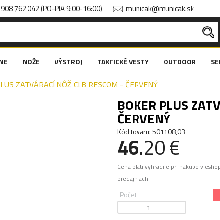
908 762 042 (PO-PIA 9:00-16:00)
municak@municak.sk
NE
NOŽE
VÝSTROJ
TAKTICKÉ VESTY
OUTDOOR
SE
LUS ZATVÁRACÍ NÔŽ CLB RESCOM - ČERVENÝ
BOKER PLUS ZATV
ČERVENÝ
Kód tovaru: 501108,03
46
.20 €
Cena platí výhradne pri nákupe v esho
predajniach.
Počet