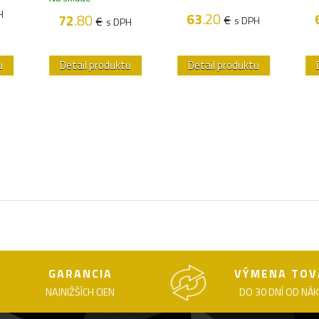
H
63
.20
72
.80
€
€
s DPH
s DPH
u
Detail produktu
Detail produktu
GARANCIA
VÝMENA TOV
NAJNIŽŠÍCH CIEN
DO 30 DNÍ OD NÁ