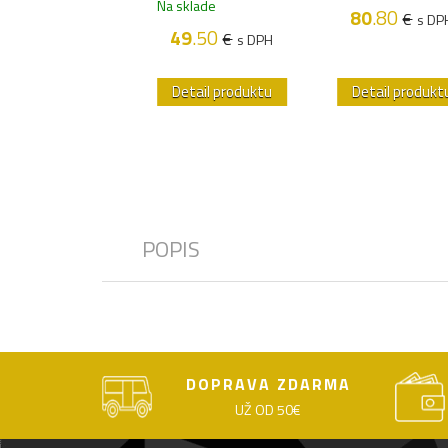
Na sklade
80
.80
€
s DP
58
.50
€
s DPH
49
.50
€
s DPH
etail produktu
Detail produktu
Detail produkt
POPIS
DOPRAVA ZDARMA
UŽ OD 50€