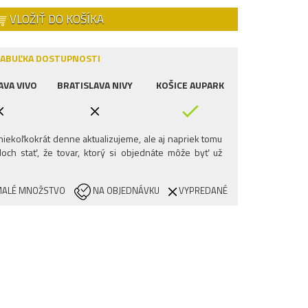
VLOŽIŤ DO KOŠÍKA
ABUĽKA DOSTUPNOSTI
AVA VIVO
BRATISLAVA NIVY
KOŠICE AUPARK
iekoľkokrát denne aktualizujeme, ale aj napriek tomu
och stať, že tovar, ktorý si objednáte môže byť už
ALÉ MNOŽSTVO
NA OBJEDNÁVKU
VYPREDANÉ