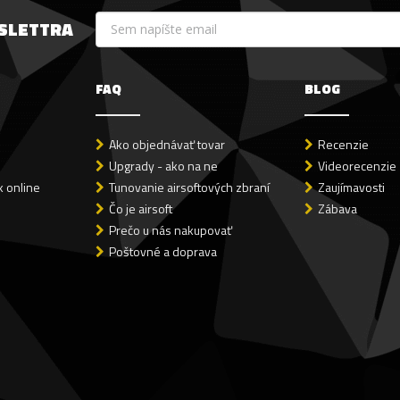
WSLETTRA
FAQ
BLOG
Ako objednávať tovar
Recenzie
Upgrady - ako na ne
Videorecenzie
 online
Tunovanie airsoftových zbraní
Zaujímavosti
Čo je airsoft
Zábava
Prečo u nás nakupovať
Poštovné a doprava