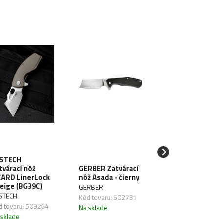
SPYDERCO
STECH
Zatvárací nôž
tvárací nôž
GERBER Zatvárací
Grasshopper
ZARD LinerLock
nôž Asada - čierny
(SC138P)
beige (BG39C)
GERBER
SPYDERCO
STECH
Kód tovaru: 502731
Kód tovaru:
d tovaru: 509264
Na sklade
502209,11
 sklade