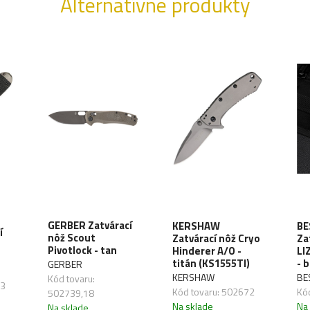
Alternatívne produkty
GERBER Zatvárací
KERSHAW
BE
í
nôž Scout
Zatvárací nôž Cryo
Za
Pivotlock - tan
Hinderer A/O -
LI
titán (KS1555TI)
- 
GERBER
KERSHAW
BE
Kód tovaru:
03
Kód tovaru: 502672
Kó
502739,18
Na sklade
Na
Na sklade