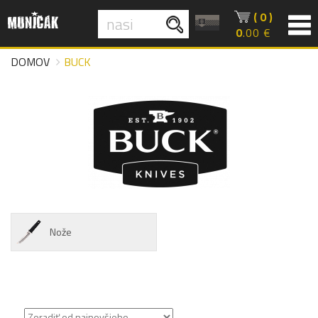
( 0 )
0
.00 €
DOMOV
BUCK
Nože