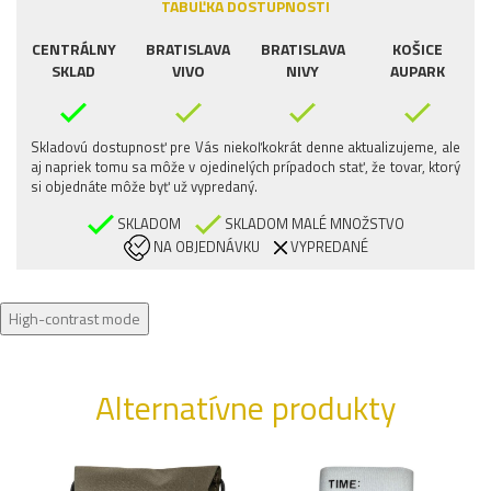
TABUĽKA DOSTUPNOSTI
CENTRÁLNY
BRATISLAVA
BRATISLAVA
KOŠICE
SKLAD
VIVO
NIVY
AUPARK
Skladovú dostupnosť pre Vás niekoľkokrát denne aktualizujeme, ale
aj napriek tomu sa môže v ojedinelých prípadoch stať, že tovar, ktorý
si objednáte môže byť už vypredaný.
SKLADOM
SKLADOM MALÉ MNOŽSTVO
NA OBJEDNÁVKU
VYPREDANÉ
High-contrast mode
Alternatívne produkty