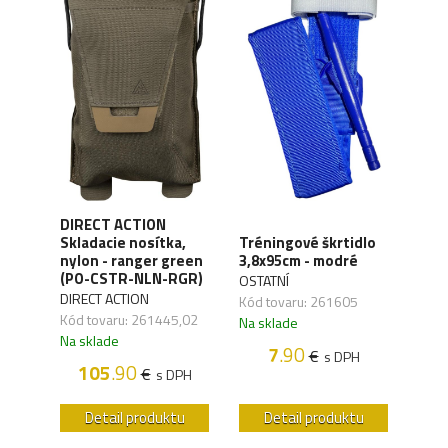
DIRECT ACTION
MIL
Skladacie nosítka,
Tréningové škrtidlo
rne
Firs
nylon - ranger green
3,8x95cm - modré
(160
(PO-CSTR-NLN-RGR)
OSTATNÍ
MILT
DIRECT ACTION
Kód tovaru: 261605
,02
Kód 
Kód tovaru: 261445,02
Na sklade
Na s
Na sklade
7
.90
€
s DPH
H
105
.90
€
s DPH
u
Detail produktu
Detail produktu