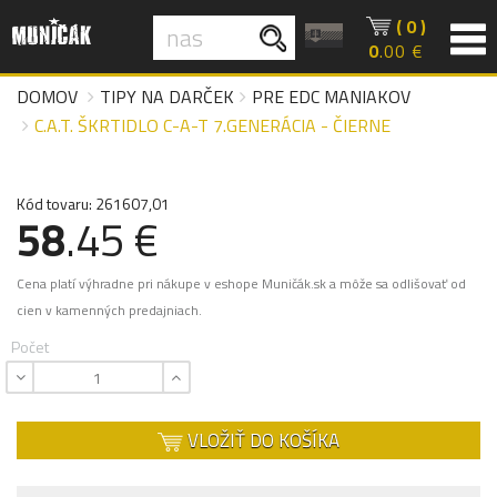
( 0 )
0
.00 €
DOMOV
TIPY NA DARČEK
PRE EDC MANIAKOV
C.A.T. ŠKRTIDLO C-A-T 7.GENERÁCIA - ČIERNE
Kód tovaru: 261607,01
58
.45 €
Cena platí výhradne pri nákupe v eshope Muničák.sk a môže sa odlišovať od
cien v kamenných predajniach.
Počet
VLOŽIŤ DO KOŠÍKA