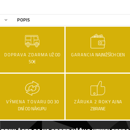
POPIS
DOPRAVA ZDARMA
UŽ OD
GARANCIA
NAJNIŽŠÍCH CIEN
50€
VÝMENA TOVARU
DO 30
ZÁRUKA 2 ROKY
AJ NA
DNÍ OD NÁKUPU
ZBRANE