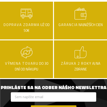
DOPRAVA ZDARMA
UŽ OD
GARANCIA
NAJNIŽŠÍCH CIEN
50€
VÝMENA TOVARU
DO 30
ZÁRUKA 2 ROKY
AJ NA
DNÍ OD NÁKUPU
ZBRANE
PRIHLÁSTE SA NA ODBER NÁŠHO NEWSLETTRA