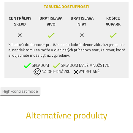
TABUĽKA DOSTUPNOSTI
CENTRÁLNY
BRATISLAVA
BRATISLAVA
KOŠICE
SKLAD
VIVO
NIVY
AUPARK
Skladovú dostupnosť pre Vás niekoľkokrát denne aktualizujeme, ale
aj napriek tomu sa môže v ojedinelých prípadoch stať, že tovar, ktorý
si objednáte môže byť už vypredaný.
SKLADOM
SKLADOM MALÉ MNOŽSTVO
NA OBJEDNÁVKU
VYPREDANÉ
High-contrast mode
Alternatívne produkty