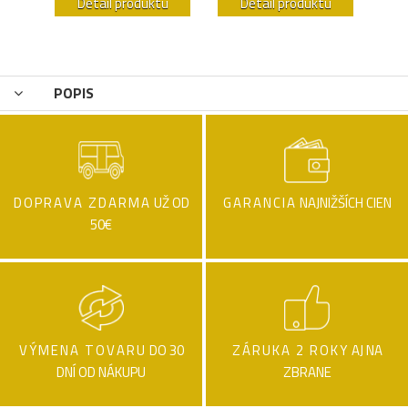
u
Detail produktu
Detail produktu
POPIS
DOPRAVA ZDARMA
UŽ OD
GARANCIA
NAJNIŽŠÍCH CIEN
50€
VÝMENA TOVARU
DO 30
ZÁRUKA 2 ROKY
AJ NA
DNÍ OD NÁKUPU
ZBRANE