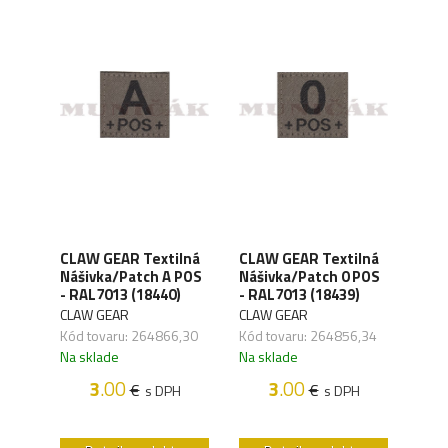
rsal
CLAW GEAR Textilná
CLAW GEAR Textilná
CLA
ote
Nášivka/Patch A POS
Nášivka/Patch 0 POS
Náši
- RAL7013 (18440)
- RAL7013 (18439)
- RA
CLAW GEAR
CLAW GEAR
CLA
Kód tovaru: 264866,30
Kód tovaru: 264856,34
Kód 
Na sklade
Na sklade
Na s
3
.00
3
.00
€
€
H
s DPH
s DPH