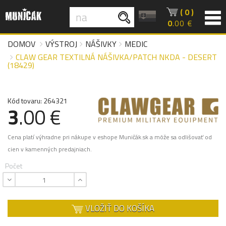
( 0 )
0
.00 €
DOMOV
VÝSTROJ
NÁŠIVKY
MEDIC
CLAW GEAR TEXTILNÁ NÁŠIVKA/PATCH NKDA - DESERT
(18429)
Kód tovaru: 264321
3
.00 €
Cena platí výhradne pri nákupe v eshope Muničák.sk a môže sa odlišovať od
cien v kamenných predajniach.
Počet
VLOŽIŤ DO KOŠÍKA