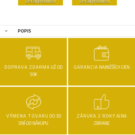
u
Detail produktu
Detail produktu
POPIS
DOPRAVA ZDARMA
UŽ OD
GARANCIA
NAJNIŽŠÍCH CIEN
50€
VÝMENA TOVARU
DO 30
ZÁRUKA 2 ROKY
AJ NA
DNÍ OD NÁKUPU
ZBRANE