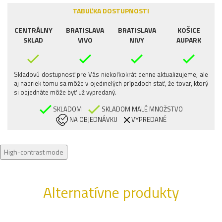
TABUĽKA DOSTUPNOSTI
CENTRÁLNY
BRATISLAVA
BRATISLAVA
KOŠICE
SKLAD
VIVO
NIVY
AUPARK
Skladovú dostupnosť pre Vás niekoľkokrát denne aktualizujeme, ale
aj napriek tomu sa môže v ojedinelých prípadoch stať, že tovar, ktorý
si objednáte môže byť už vypredaný.
SKLADOM
SKLADOM MALÉ MNOŽSTVO
NA OBJEDNÁVKU
VYPREDANÉ
High-contrast mode
Alternatívne produkty