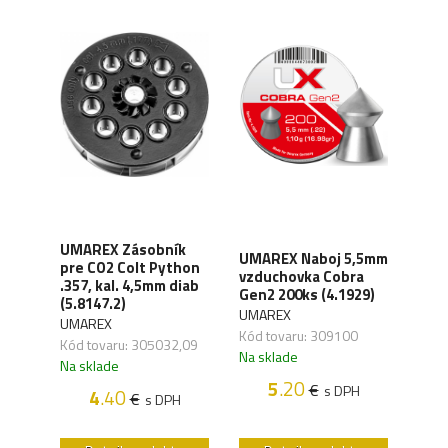
ovka
UMAREX Zásobník
UMAREX Naboj 5,5mm
Nab
och
pre CO2 Colt Python
vzduchovka Cobra
vzd
,5mm
.357, kal. 4,5mm diab
Gen2 200ks (4.1929)
200k
(5.8147.2)
UMAREX
UMA
UMAREX
Kód tovaru: 309100
Kód 
Kód tovaru: 305032,09
Na sklade
Na s
Na sklade
5
.20
€
s DPH
4
.40
€
PH
s DPH