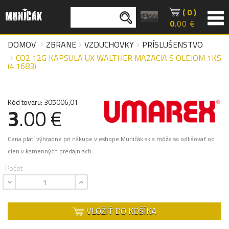
( 0 )
0
.00 €
DOMOV
ZBRANE
VZDUCHOVKY
PRÍSLUŠENSTVO
CO2 12G KAPSULA UX WALTHER MAZACIA S OLEJOM 1KS
(4.1683)
Kód tovaru: 305006,01
3
.00 €
Cena platí výhradne pri nákupe v eshope Muničák.sk a môže sa odlišovať od
cien v kamenných predajniach.
Počet
VLOŽIŤ DO KOŠÍKA