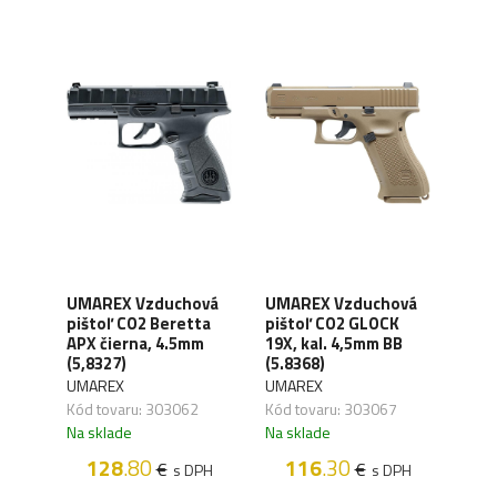
ový
UMAREX Vzduchová
UMAREX Vzduchová
UMA
pištoľ CO2 Beretta
pištoľ CO2 GLOCK
piš
APX čierna, 4.5mm
19X, kal. 4,5mm BB
P.08
m
(5,8327)
(5.8368)
4,5m
UMAREX
UMAREX
UMA
Kód tovaru: 303062
Kód tovaru: 303067
Kód 
Na sklade
Na sklade
Na s
128
.80
116
.30
1
€
€
s DPH
s DPH
H