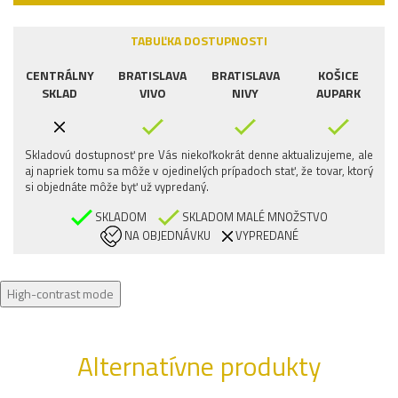
TABUĽKA DOSTUPNOSTI
CENTRÁLNY
BRATISLAVA
BRATISLAVA
KOŠICE
SKLAD
VIVO
NIVY
AUPARK
Skladovú dostupnosť pre Vás niekoľkokrát denne aktualizujeme, ale
aj napriek tomu sa môže v ojedinelých prípadoch stať, že tovar, ktorý
si objednáte môže byť už vypredaný.
SKLADOM
SKLADOM MALÉ MNOŽSTVO
NA OBJEDNÁVKU
VYPREDANÉ
High-contrast mode
Alternatívne produkty