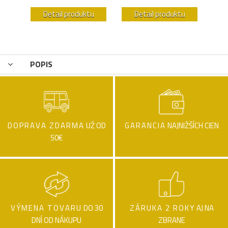
u
Detail produktu
Detail produktu
POPIS
DOPRAVA ZDARMA
UŽ OD
GARANCIA
NAJNIŽŠÍCH CIEN
50€
VÝMENA TOVARU
DO 30
ZÁRUKA 2 ROKY
AJ NA
DNÍ OD NÁKUPU
ZBRANE