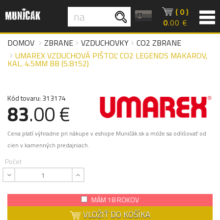
( 0 )
0
.00 €
DOMOV
ZBRANE
VZDUCHOVKY
CO2 ZBRANE
UMAREX VZDUCHOVÁ PIŠTOĽ CO2 LEGENDS MAKAROV,
KAL. 4.5MM BB (5.8152)
Kód tovaru: 313174
83
.00 €
Cena platí výhradne pri nákupe v eshope Muničák.sk a môže sa odlišovať od
cien v kamenných predajniach.
Počet
MÁM 18 ROKOV
VLOŽIŤ DO KOŠÍKA