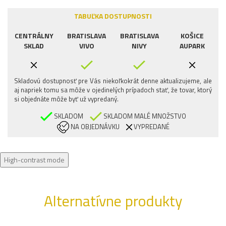
TABUĽKA DOSTUPNOSTI
CENTRÁLNY
BRATISLAVA
BRATISLAVA
KOŠICE
SKLAD
VIVO
NIVY
AUPARK
Skladovú dostupnosť pre Vás niekoľkokrát denne aktualizujeme, ale
aj napriek tomu sa môže v ojedinelých prípadoch stať, že tovar, ktorý
si objednáte môže byť už vypredaný.
SKLADOM
SKLADOM MALÉ MNOŽSTVO
NA OBJEDNÁVKU
VYPREDANÉ
High-contrast mode
Alternatívne produkty