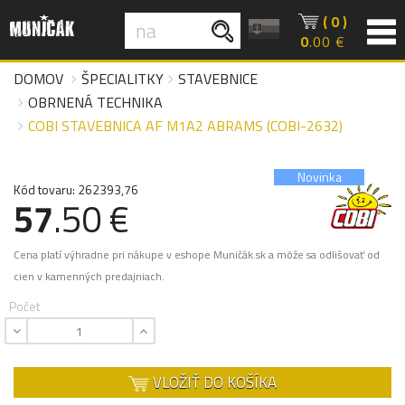
( 0 )
0
.00 €
DOMOV
ŠPECIALITKY
STAVEBNICE
OBRNENÁ TECHNIKA
COBI STAVEBNICA AF M1A2 ABRAMS (COBI-2632)
Novinka
Kód tovaru: 262393,76
57
.50 €
Cena platí výhradne pri nákupe v eshope Muničák.sk a môže sa odlišovať od
cien v kamenných predajniach.
Počet
VLOŽIŤ DO KOŠÍKA