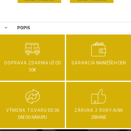
POPIS
DOPRAVA ZDARMA
UŽ OD
GARANCIA
NAJNIŽŠÍCH CIEN
50€
VÝMENA TOVARU
DO 30
ZÁRUKA 2 ROKY
AJ NA
DNÍ OD NÁKUPU
ZBRANE