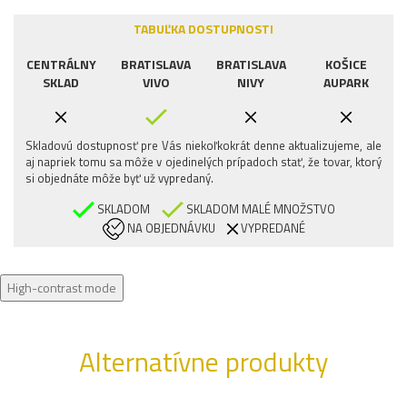
TABUĽKA DOSTUPNOSTI
CENTRÁLNY
BRATISLAVA
BRATISLAVA
KOŠICE
SKLAD
VIVO
NIVY
AUPARK
Skladovú dostupnosť pre Vás niekoľkokrát denne aktualizujeme, ale
aj napriek tomu sa môže v ojedinelých prípadoch stať, že tovar, ktorý
si objednáte môže byť už vypredaný.
SKLADOM
SKLADOM MALÉ MNOŽSTVO
NA OBJEDNÁVKU
VYPREDANÉ
High-contrast mode
Alternatívne produkty