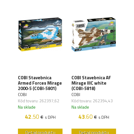
AF
COBI Stavebnica
COBI Stavebnica AF
COBI
Armed Forces Mirage
Mirage IIIC white
Mira
5)
2000-5 (COBI-5801)
(COBI-5818)
(COB
COBI
COBI
COBI
,78
Kód tovaru: 262397,62
Kód tovaru: 262394,43
Kód 
Na sklade
Na sklade
Na s
42
.50
43
.60
€
€
H
s DPH
s DPH
u
Detail produktu
Detail produktu