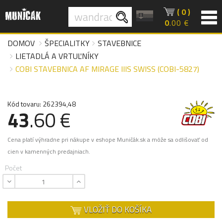
( 0 )
0
.00 €
DOMOV
ŠPECIALITKY
STAVEBNICE
LIETADLÁ A VRTUĽNÍKY
COBI STAVEBNICA AF MIRAGE IIIS SWISS (COBI-5827)
Kód tovaru: 262394,48
43
.60 €
Cena platí výhradne pri nákupe v eshope Muničák.sk a môže sa odlišovať od
cien v kamenných predajniach.
Počet
VLOŽIŤ DO KOŠÍKA