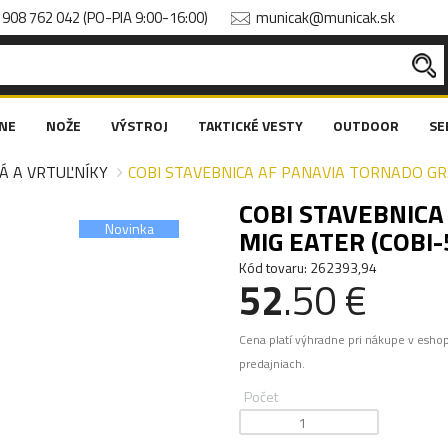
908 762 042 (PO-PIA 9:00-16:00)
municak@municak.sk
NE
NOŽE
VÝSTROJ
TAKTICKÉ VESTY
OUTDOOR
SE
Á A VRTUĽNÍKY
COBI STAVEBNICA AF PANAVIA TORNADO GR.
COBI STAVEBNICA
Novinka
MIG EATER (COBI-
Kód tovaru: 262393,94
52
.50 €
Cena platí výhradne pri nákupe v esho
predajniach.
Počet