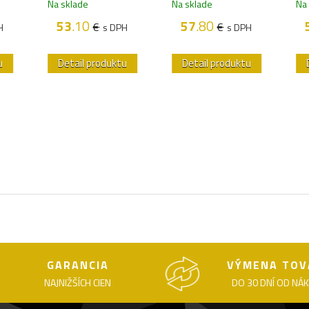
Na sklade
Na sklade
Na
53
.10
57
.80
€
€
H
s DPH
s DPH
u
Detail produktu
Detail produktu
GARANCIA
VÝMENA TOV
NAJNIŽŠÍCH CIEN
DO 30 DNÍ OD NÁ