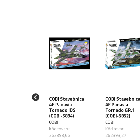
I Stavebnica
COBI Stavebnica
COBI Stavebnic
 WW2 Panzer I
AF Panavia
AF Panavia
f. B (COBI-
Tornado IDS
Tornado GR.1
0)
(COBI-5894)
(COBI-5852)
I
COBI
COBI
 tovaru:
Kód tovaru:
Kód tovaru:
393,57
262393,66
262393,27