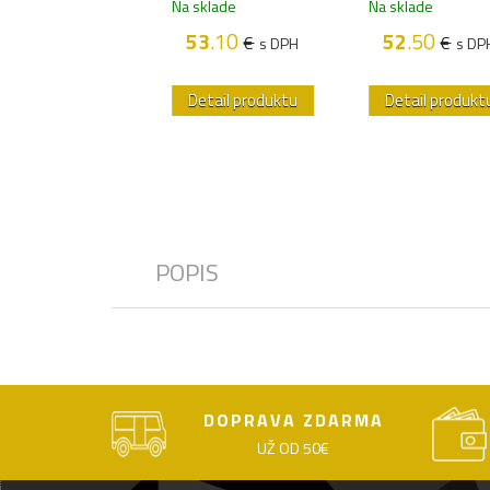
sklade
Na sklade
Na sklade
48
.00
53
.10
52
.50
€
€
€
s DPH
s DPH
s DP
etail produktu
Detail produktu
Detail produkt
POPIS
DOPRAVA ZDARMA
UŽ OD 50€