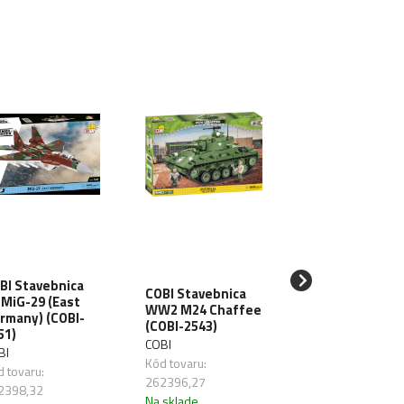
BI Stavebnica
COBI Stavebnica
COBI Stavebnic
 MiG-29 (East
WW2 M24 Chaffee
AF Eurofighter
rmany) (COBI-
(COBI-2543)
(COBI-5848)
51)
COBI
COBI
BI
Kód tovaru:
Kód tovaru:
 tovaru:
262396,27
262398,31
2398,32
Na sklade
Na sklade