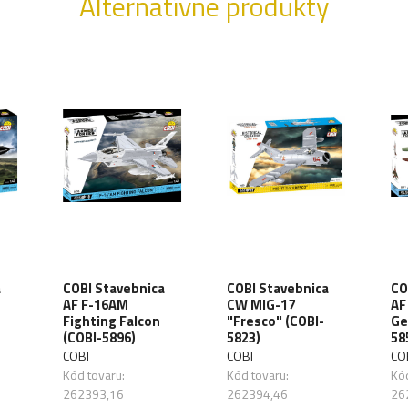
Alternatívne produkty
a
COBI Stavebnica
COBI Stavebnica
CO
AF F-16AM
CW MIG-17
AF
Fighting Falcon
"Fresco" (COBI-
Ge
(COBI-5896)
5823)
58
COBI
COBI
CO
Kód tovaru:
Kód tovaru:
Kód
262393,16
262394,46
26