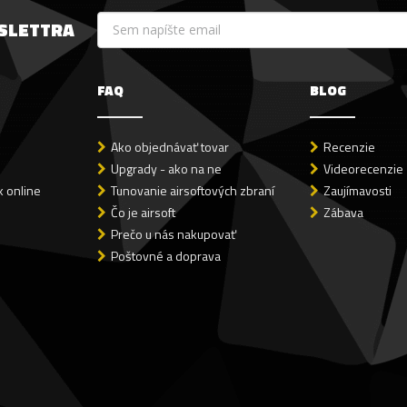
WSLETTRA
FAQ
BLOG
Ako objednávať tovar
Recenzie
Upgrady - ako na ne
Videorecenzie
 online
Tunovanie airsoftových zbraní
Zaujímavosti
Čo je airsoft
Zábava
Prečo u nás nakupovať
Poštovné a doprava