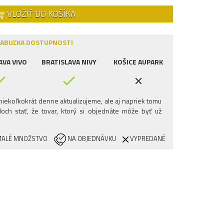
VLOŽIŤ DO KOŠÍKA
ABUĽKA DOSTUPNOSTI
AVA VIVO
BRATISLAVA NIVY
KOŠICE AUPARK
iekoľkokrát denne aktualizujeme, ale aj napriek tomu
och stať, že tovar, ktorý si objednáte môže byť už
ALÉ MNOŽSTVO
NA OBJEDNÁVKU
VYPREDANÉ