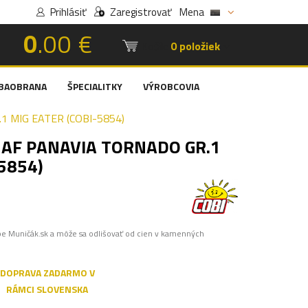
Prihlásiť
Zaregistrovať
Mena
0
.00 €
Košík:
0 položiek
BAOBRANA
ŠPECIALITKY
VÝROBCOVIA
1 MIG EATER (COBI-5854)
 AF PANAVIA TORNADO GR.1
5854)
pe Muničák.sk a môže sa odlišovať od cien v kamenných
DOPRAVA ZADARMO V
RÁMCI SLOVENSKA