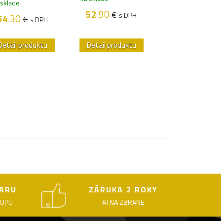
 sklade
52
.90
54
.70
€
€
s DPH
s D
54
.30
€
s DPH
Detail produktu
Detail produktu
Detail produk
ARU
ZÁRUKA 2 ROKY
KUPU
AJ NA ZBRANE