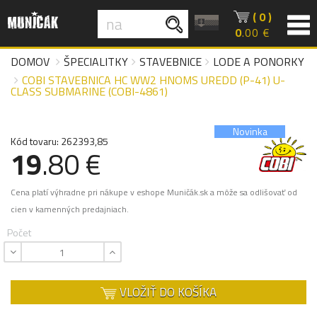
( 0 )
0
.00 €
DOMOV
ŠPECIALITKY
STAVEBNICE
LODE A PONORKY
COBI STAVEBNICA HC WW2 HNOMS UREDD (P-41) U-
CLASS SUBMARINE (COBI-4861)
Novinka
Kód tovaru: 262393,85
19
.80 €
Cena platí výhradne pri nákupe v eshope Muničák.sk a môže sa odlišovať od
cien v kamenných predajniach.
Počet
VLOŽIŤ DO KOŠÍKA