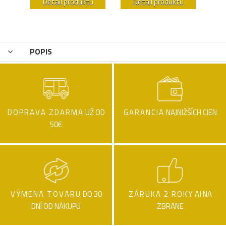
u
Detail produktu
Detail produktu
POPIS
DOPRAVA ZDARMA
UŽ OD
GARANCIA
NAJNIŽŠÍCH CIEN
50€
VÝMENA TOVARU
DO 30
ZÁRUKA 2 ROKY
AJ NA
DNÍ OD NÁKUPU
ZBRANE