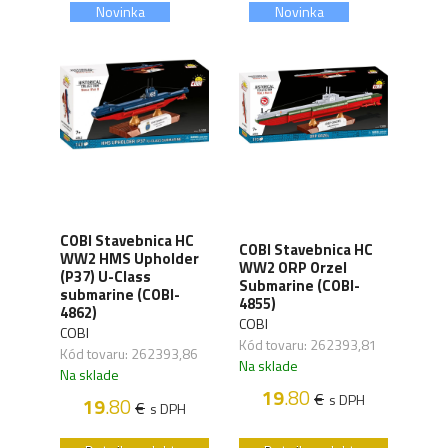
Novinka
Novinka
COBI Stavebnica HC
COBI Stavebnica HC
COBI
 HC
WW2 HMS Upholder
WW2 ORP Orzel
WW2
 I
(P37) U-Class
Submarine (COBI-
Sub
)
submarine (COBI-
4855)
4856
4862)
COBI
COBI
COBI
,28
Kód tovaru: 262393,81
Kód 
Kód tovaru: 262393,86
Na sklade
Na s
Na sklade
H
19
.80
€
s DPH
19
.80
€
s DPH