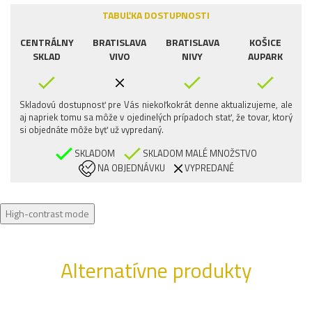
TABUĽKA DOSTUPNOSTI
CENTRÁLNY
BRATISLAVA
BRATISLAVA
KOŠICE
SKLAD
VIVO
NIVY
AUPARK
Skladovú dostupnosť pre Vás niekoľkokrát denne aktualizujeme, ale
aj napriek tomu sa môže v ojedinelých prípadoch stať, že tovar, ktorý
si objednáte môže byť už vypredaný.
SKLADOM
SKLADOM MALÉ MNOŽSTVO
NA OBJEDNÁVKU
VYPREDANÉ
High-contrast mode
Alternatívne produkty