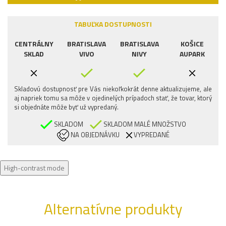
TABUĽKA DOSTUPNOSTI
CENTRÁLNY
BRATISLAVA
BRATISLAVA
KOŠICE
SKLAD
VIVO
NIVY
AUPARK
Skladovú dostupnosť pre Vás niekoľkokrát denne aktualizujeme, ale
aj napriek tomu sa môže v ojedinelých prípadoch stať, že tovar, ktorý
si objednáte môže byť už vypredaný.
SKLADOM
SKLADOM MALÉ MNOŽSTVO
NA OBJEDNÁVKU
VYPREDANÉ
High-contrast mode
Alternatívne produkty