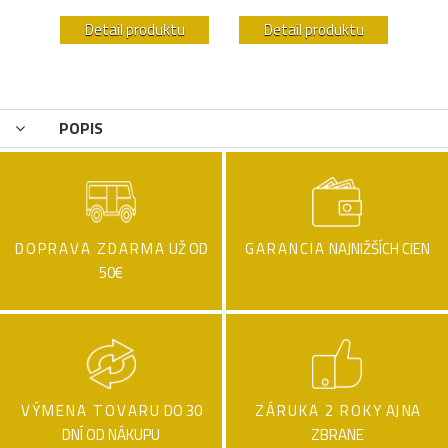
u
Detail produktu
Detail produktu
POPIS
DOPRAVA ZDARMA
UŽ OD
GARANCIA
NAJNIŽŠÍCH CIEN
50€
VÝMENA TOVARU
DO 30
ZÁRUKA 2 ROKY
AJ NA
DNÍ OD NÁKUPU
ZBRANE