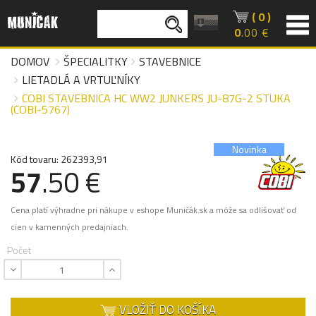
( 0 )
0
.00 €
DOMOV
ŠPECIALITKY
STAVEBNICE
LIETADLÁ A VRTUĽNÍKY
COBI STAVEBNICA HC WW2 JUNKERS JU-87G-2 STUKA
(COBI-5767)
Novinka
Kód tovaru: 262393,91
57
.50 €
Cena platí výhradne pri nákupe v eshope Muničák.sk a môže sa odlišovať od
cien v kamenných predajniach.
Počet
VLOŽIŤ DO KOŠÍKA