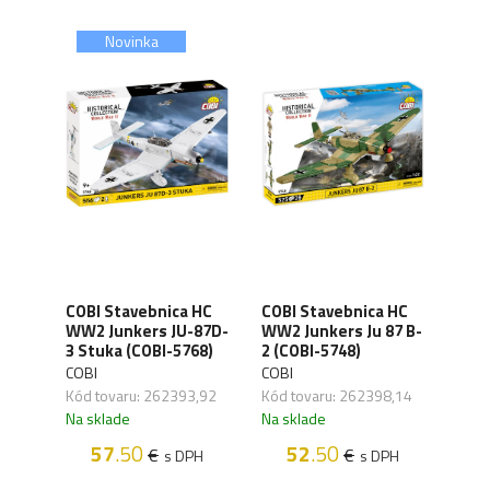
Novinka
AF
COBI Stavebnica HC
COBI Stavebnica HC
COBI
WW2 Junkers JU-87D-
WW2 Junkers Ju 87 B-
16AM
)
3 Stuka (COBI-5768)
2 (COBI-5748)
(COB
COBI
COBI
COBI
,69
Kód tovaru: 262393,92
Kód tovaru: 262398,14
Kód 
Na sklade
Na sklade
Na s
57
.50
52
.50
€
€
H
s DPH
s DPH