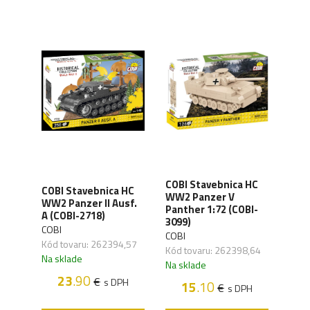
COBI Stavebnica HC
 HC
COBI Stavebnica HC
COBI
WW2 Panzer V
2
WW2 Panzer II Ausf.
Leop
Panther 1:72 (COBI-
A (COBI-2718)
3105
3099)
COBI
COBI
COBI
,61
Kód tovaru: 262394,57
Kód 
Kód tovaru: 262398,64
Na sklade
Na s
Na sklade
23
.90
€
H
s DPH
15
.10
€
s DPH