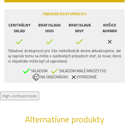
TABUĽKA DOSTUPNOSTI
CENTRÁLNY
BRATISLAVA
BRATISLAVA
KOŠICE
SKLAD
VIVO
NIVY
AUPARK
Skladovú dostupnosť pre Vás niekoľkokrát denne aktualizujeme, ale
aj napriek tomu sa môže v ojedinelých prípadoch stať, že tovar, ktorý
si objednáte môže byť už vypredaný.
SKLADOM
SKLADOM MALÉ MNOŽSTVO
NA OBJEDNÁVKU
VYPREDANÉ
High-contrast mode
Alternatívne produkty