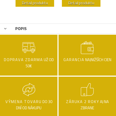
u
Detail produktu
Detail produktu
POPIS
DOPRAVA ZDARMA
UŽ OD
GARANCIA
NAJNIŽŠÍCH CIEN
50€
VÝMENA TOVARU
DO 30
ZÁRUKA 2 ROKY
AJ NA
DNÍ OD NÁKUPU
ZBRANE