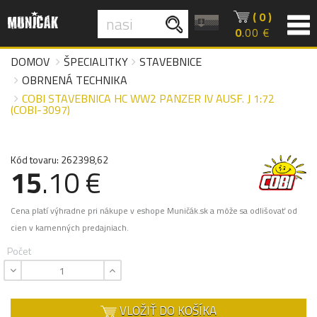
( 0 )
0
.00 €
DOMOV
ŠPECIALITKY
STAVEBNICE
OBRNENÁ TECHNIKA
COBI STAVEBNICA HC WW2 PANZER IV AUSF. J 1:72
(COBI-3097)
Kód tovaru: 262398,62
15
.10 €
Cena platí výhradne pri nákupe v eshope Muničák.sk a môže sa odlišovať od
cien v kamenných predajniach.
Počet
VLOŽIŤ DO KOŠÍKA