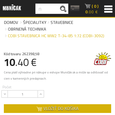
( 0 )
0
.00 €
DOMOV
ŠPECIALITKY
STAVEBNICE
OBRNENÁ TECHNIKA
COBI STAVEBNICA HC WW2 T-34-85 1:72 (COBI-3092)
Kód tovaru: 262398,58
10
.40 €
Cena platí výhradne pri nákupe v eshope Muničák.sk a môže sa odlišovať od
cien v kamenných predajniach.
Počet
VLOŽIŤ DO KOŠÍKA