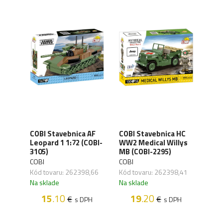
 HC
COBI Stavebnica AF
COBI Stavebnica HC
COBI
Leopard 1 1:72 (COBI-
WW2 Medical Willys
WW2
gen
3105)
MB (COBI-2295)
1:72
94)
COBI
COBI
COBI
Kód tovaru: 262398,66
Kód tovaru: 262398,41
Kód 
,88
Na sklade
Na sklade
Na s
15
.10
19
.20
€
€
s DPH
s DPH
H