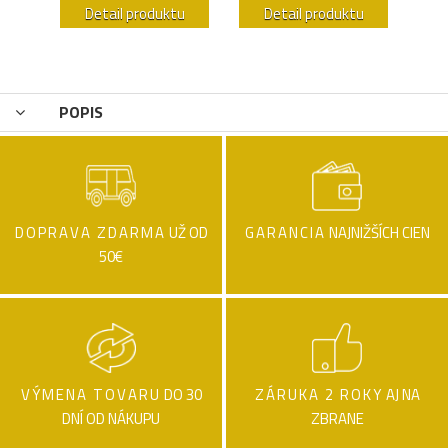
u
Detail produktu
Detail produktu
POPIS
DOPRAVA ZDARMA
UŽ OD
GARANCIA
NAJNIŽŠÍCH CIEN
50€
VÝMENA TOVARU
DO 30
ZÁRUKA 2 ROKY
AJ NA
DNÍ OD NÁKUPU
ZBRANE