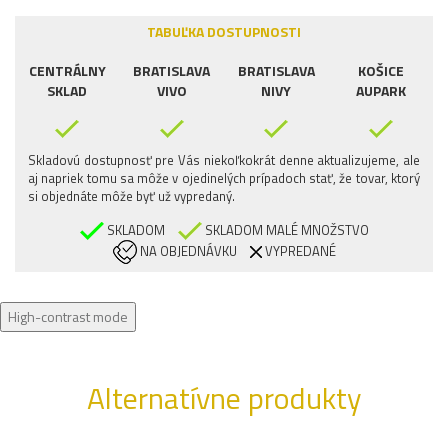
TABUĽKA DOSTUPNOSTI
CENTRÁLNY
BRATISLAVA
BRATISLAVA
KOŠICE
SKLAD
VIVO
NIVY
AUPARK
Skladovú dostupnosť pre Vás niekoľkokrát denne aktualizujeme, ale
aj napriek tomu sa môže v ojedinelých prípadoch stať, že tovar, ktorý
si objednáte môže byť už vypredaný.
SKLADOM
SKLADOM MALÉ MNOŽSTVO
NA OBJEDNÁVKU
VYPREDANÉ
High-contrast mode
Alternatívne produkty