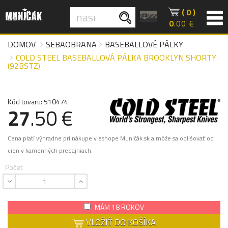
( 0 )
0
.00 €
DOMOV
SEBAOBRANA
BASEBALLOVÉ PÁLKY
COLD STEEL BASEBALLOVÁ PÁLKA BROOKLYN SHORTY
(92BSTZ)
Kód tovaru: 510474
27
.50 €
Cena platí výhradne pri nákupe v eshope Muničák.sk a môže sa odlišovať od
cien v kamenných predajniach.
Počet
MÁM 18 ROKOV
VLOŽIŤ DO KOŠÍKA