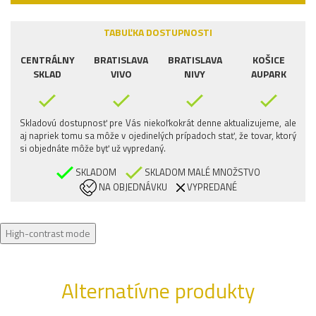
TABUĽKA DOSTUPNOSTI
CENTRÁLNY
BRATISLAVA
BRATISLAVA
KOŠICE
SKLAD
VIVO
NIVY
AUPARK
Skladovú dostupnosť pre Vás niekoľkokrát denne aktualizujeme, ale
aj napriek tomu sa môže v ojedinelých prípadoch stať, že tovar, ktorý
si objednáte môže byť už vypredaný.
SKLADOM
SKLADOM MALÉ MNOŽSTVO
NA OBJEDNÁVKU
VYPREDANÉ
High-contrast mode
Alternatívne produkty