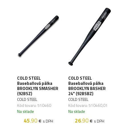
COLD STEEL
COLD STEEL
COL
ver
Baseballová pálka
Baseballová pálka
Base
BROOKLYN SMASHER
BROOKLYN BASHER
BRO
(92BSZ)
24" (92BSBZ)
(92
COLD STEEL
COLD STEEL
COLD
Kód tovaru: 510460
Kód tovaru: 510460,01
Kód 
Na sklade
Na sklade
Na s
H
45
.90
26
.90
€
€
s DPH
s DPH