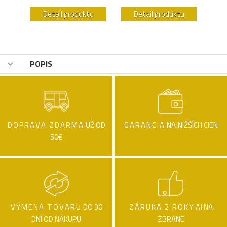
u
Detail produktu
Detail produktu
POPIS
DOPRAVA ZDARMA
UŽ OD
GARANCIA
NAJNIŽŠÍCH CIEN
50€
VÝMENA TOVARU
DO 30
ZÁRUKA 2 ROKY
AJ NA
DNÍ OD NÁKUPU
ZBRANE