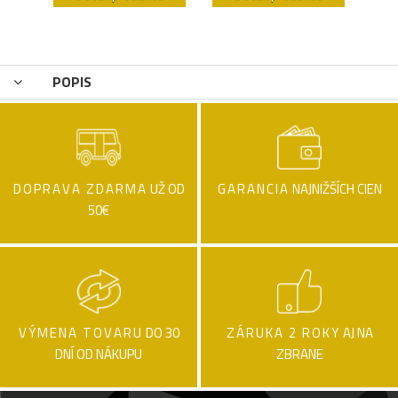
POPIS
DOPRAVA ZDARMA
UŽ OD
GARANCIA
NAJNIŽŠÍCH CIEN
50€
VÝMENA TOVARU
DO 30
ZÁRUKA 2 ROKY
AJ NA
DNÍ OD NÁKUPU
ZBRANE