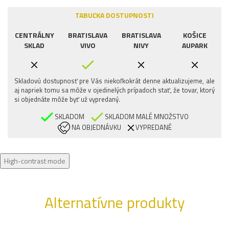
TABUĽKA DOSTUPNOSTI
CENTRÁLNY
BRATISLAVA
BRATISLAVA
KOŠICE
SKLAD
VIVO
NIVY
AUPARK
Skladovú dostupnosť pre Vás niekoľkokrát denne aktualizujeme, ale
aj napriek tomu sa môže v ojedinelých prípadoch stať, že tovar, ktorý
si objednáte môže byť už vypredaný.
SKLADOM
SKLADOM MALÉ MNOŽSTVO
NA OBJEDNÁVKU
VYPREDANÉ
High-contrast mode
Alternatívne produkty