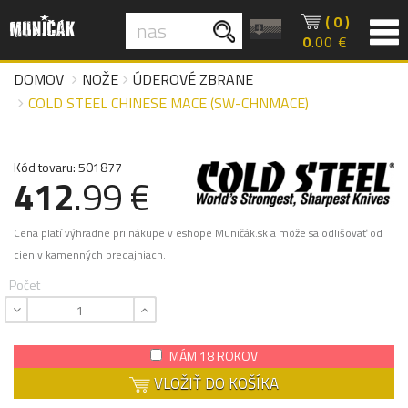
( 0 )
0
.00 €
DOMOV
NOŽE
ÚDEROVÉ ZBRANE
COLD STEEL CHINESE MACE (SW-CHNMACE)
Kód tovaru: 501877
412
.99 €
Cena platí výhradne pri nákupe v eshope Muničák.sk a môže sa odlišovať od
cien v kamenných predajniach.
Počet
MÁM 18 ROKOV
VLOŽIŤ DO KOŠÍKA