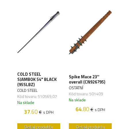
COLD STEEL
Spike Mace 23''
COL
SJAMBOK 54" BLACK
overall (CN926795)
STIC
(95SLBZ)
RTZ)
OSTATNÍ
COLD
COLD STEEL
Kód tovaru: 501409
Kód 
Kód tovaru: 510569,07
Na sklade
Na s
Na sklade
64
.80
€
s DPH
37
.60
€
s DPH
H
u
Detail produktu
Detail produktu