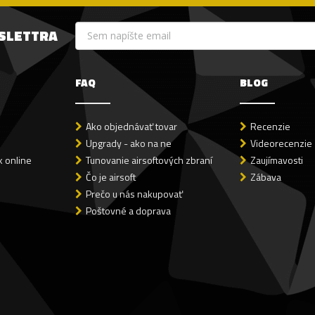
WSLETTRA
FAQ
BLOG
Ako objednávať tovar
Recenzie
Upgrady - ako na ne
Videorecenzie
 online
Tunovanie airsoftových zbraní
Zaujímavosti
Čo je airsoft
Zábava
Prečo u nás nakupovať
Poštovné a doprava