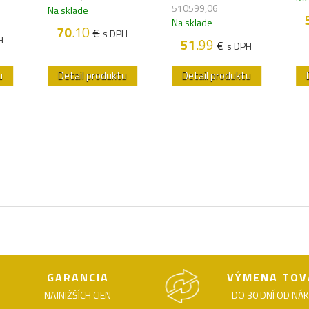
510599,06
Na sklade
Na sklade
70
.10
€
s DPH
H
51
.99
€
s DPH
u
Detail produktu
Detail produktu
GARANCIA
VÝMENA TOV
NAJNIŽŠÍCH CIEN
DO 30 DNÍ OD NÁ