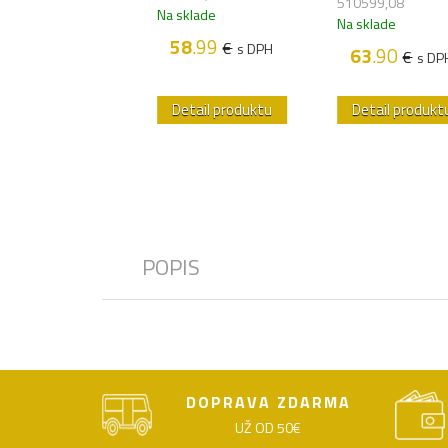
510599,08
sklade
Na sklade
Na sklade
41
.60
58
.99
€
€
s DPH
s DPH
63
.90
€
s DP
etail produktu
Detail produktu
Detail produkt
POPIS
DOPRAVA ZDARMA
UŽ OD 50€