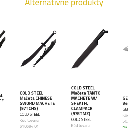
Alternatívne produkty
COLD STEEL
COLD STEEL
Mačeta TANTO
AL
Mačeta CHINESE
MACHETE W/
GE
TE
SWORD MACHETE
SHEATH,
Ve
(97TCHS)
CLAMPACK
GE
(97BTMZ)
COLD STEEL
Kód
COLD STEEL
Kód tovaru:
50
Kód tovaru:
510594,01
Na