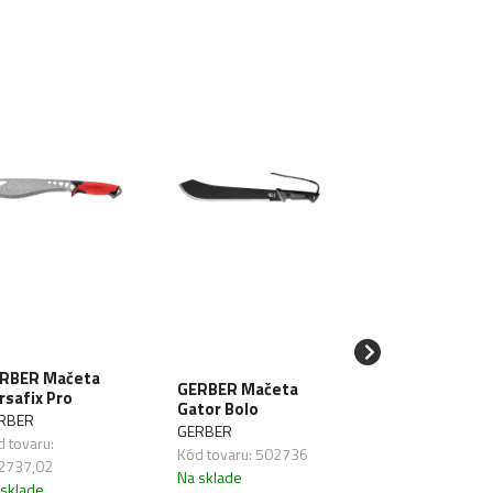
GERBER Mačet
RBER Mačeta
Compact
GERBER Mačeta
rsafix Pro
Clearpath
Gator Bolo
RBER
GERBER
GERBER
 tovaru:
Kód tovaru:
Kód tovaru: 502736
2737,02
502737,01
Na sklade
 sklade