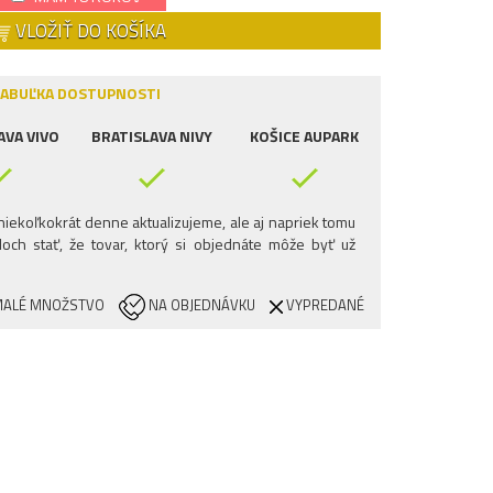
VLOŽIŤ DO KOŠÍKA
ABUĽKA DOSTUPNOSTI
AVA VIVO
BRATISLAVA NIVY
KOŠICE AUPARK
iekoľkokrát denne aktualizujeme, ale aj napriek tomu
och stať, že tovar, ktorý si objednáte môže byť už
ALÉ MNOŽSTVO
NA OBJEDNÁVKU
VYPREDANÉ