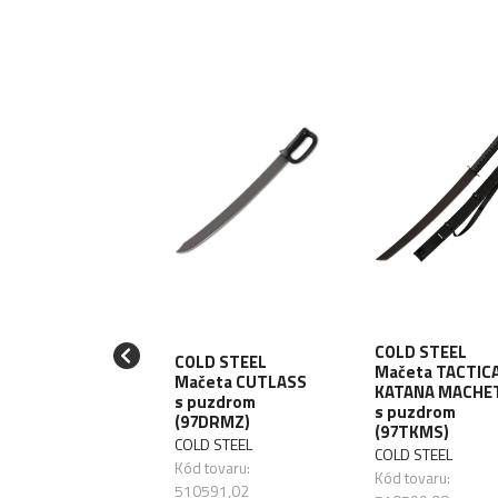
COLD STEEL
LD STEEL
COLD STEEL
Mačeta TACTIC
eta LATIN D-
Mačeta CUTLASS
KATANA MACHE
ARD 18" W/
s puzdrom
s puzdrom
EATH (97AD18S)
(97DRMZ)
(97TKMS)
D STEEL
COLD STEEL
COLD STEEL
 tovaru:
Kód tovaru:
Kód tovaru:
570,03
510591,02