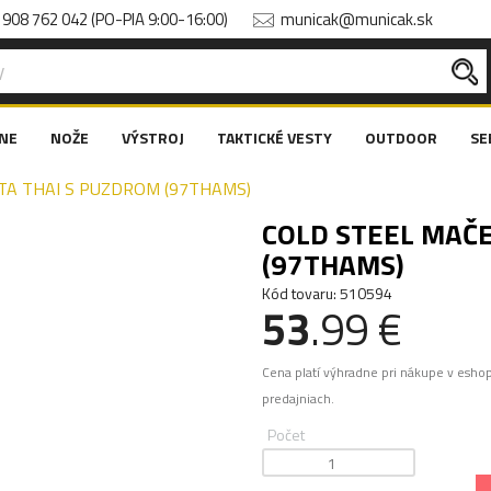
908 762 042 (PO-PIA 9:00-16:00)
municak@municak.sk
NE
NOŽE
VÝSTROJ
TAKTICKÉ VESTY
OUTDOOR
SE
TA THAI S PUZDROM (97THAMS)
COLD STEEL MAČ
(97THAMS)
Kód tovaru: 510594
53
.99 €
Cena platí výhradne pri nákupe v esho
predajniach.
Počet