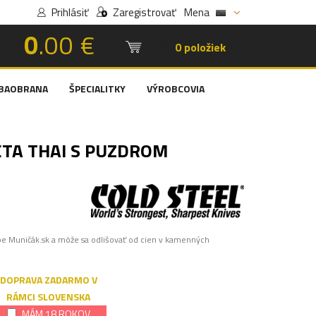
Prihlásiť
Zaregistrovať
Mena
0
.00 €
Košík:
0 položiek
BAOBRANA
ŠPECIALITKY
VÝROBCOVIA
ETA THAI S PUZDROM
pe Muničák.sk a môže sa odlišovať od cien v kamenných
DOPRAVA ZADARMO V
RÁMCI SLOVENSKA
MÁM 18 ROKOV