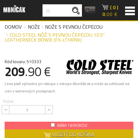
( 0 )
0
.00 €
DOMOV
NOŽE
NOŽE S PEVNOU ČEPEĽOU
COLD STEEL NÔŽ S PEVNOU ČEPEĽOU 10.5"
LEATHERNECK BOWIE (FX-LTHRNK)
Kód tovaru: 510333
209
.90 €
Cena platí výhradne pri nákupe v eshope Muničák.sk a môže sa odlišovať od
cien v kamenných predajniach.
Počet
MÁM 18 ROKOV
VLOŽIŤ DO KOŠÍKA