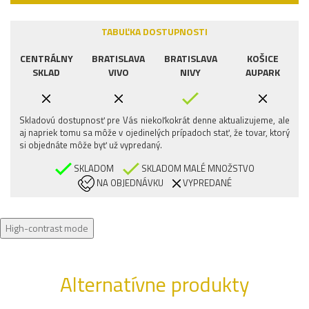
TABUĽKA DOSTUPNOSTI
CENTRÁLNY
BRATISLAVA
BRATISLAVA
KOŠICE
SKLAD
VIVO
NIVY
AUPARK
Skladovú dostupnosť pre Vás niekoľkokrát denne aktualizujeme, ale
aj napriek tomu sa môže v ojedinelých prípadoch stať, že tovar, ktorý
si objednáte môže byť už vypredaný.
SKLADOM
SKLADOM MALÉ MNOŽSTVO
NA OBJEDNÁVKU
VYPREDANÉ
High-contrast mode
Alternatívne produkty