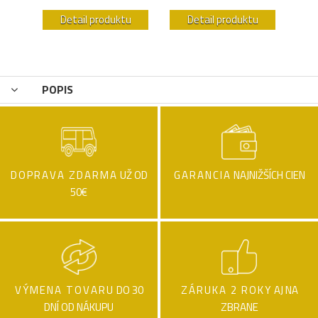
u
Detail produktu
Detail produktu
POPIS
DOPRAVA ZDARMA
UŽ OD
GARANCIA
NAJNIŽŠÍCH CIEN
50€
VÝMENA TOVARU
DO 30
ZÁRUKA 2 ROKY
AJ NA
DNÍ OD NÁKUPU
ZBRANE