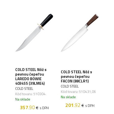
COLD STEEL Nôž s
COL
s
COLD STEEL Nôž s
pevnou čepeľou
pev
 SRK
pevnou čepeľou
LAREDO BOWIE
47 F
D)
FACON (88CLR1)
4034SS (39LME4)
(14
COLD STEEL
COLD STEEL
COLD
Kód tovaru: 510431,06
Kód tovaru: 510304
Kód 
Na sklade
Na sklade
Na s
201
.92
€
H
s DPH
357
.90
2
€
s DPH