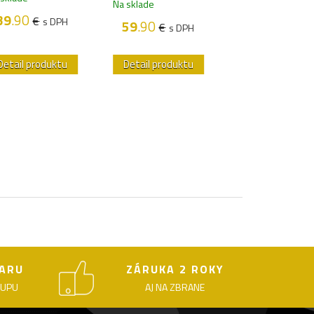
Na sklade
39
.90
43
.90
€
€
s DPH
s D
59
.90
€
s DPH
Detail produktu
Detail produktu
Detail produk
ARU
ZÁRUKA 2 ROKY
KUPU
AJ NA ZBRANE