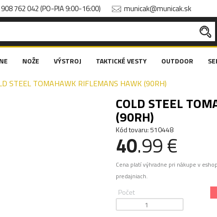
908 762 042 (PO-PIA 9:00-16:00)
municak@municak.sk
NE
NOŽE
VÝSTROJ
TAKTICKÉ VESTY
OUTDOOR
SE
LD STEEL TOMAHAWK RIFLEMANS HAWK (90RH)
COLD STEEL TOM
(90RH)
Kód tovaru: 510448
40
.99 €
Cena platí výhradne pri nákupe v esho
predajniach.
Počet