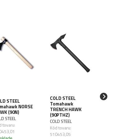
COLD STEEL
LD STEEL
COLD STEEL
Tomahawk
mahawk NORSE
Tomahawk SPI
TRENCH HAWK
WK (90N)
HAWK (90SH)
(90PTHZ)
LD STEEL
COLD STEEL
COLD STEEL
 tovaru:
Kód tovaru:
Kód tovaru:
0453,01
510453,03
510453,05
 sklade
Na sklade