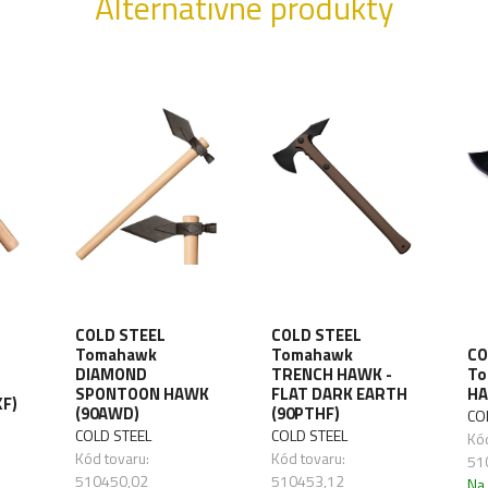
Alternatívne produkty
COLD STEEL
COLD STEEL
Tomahawk
Tomahawk
CO
DIAMOND
TRENCH HAWK -
To
SPONTOON HAWK
FLAT DARK EARTH
HA
F)
(90AWD)
(90PTHF)
CO
COLD STEEL
COLD STEEL
Kód
Kód tovaru:
Kód tovaru:
51
510450,02
510453,12
Na