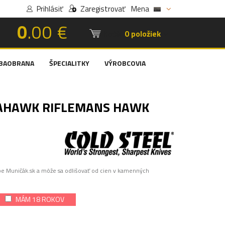
Prihlásiť
Zaregistrovať
Mena
0
.00 €
Košík:
0 položiek
BAOBRANA
ŠPECIALITKY
VÝROBCOVIA
AHAWK RIFLEMANS HAWK
pe Muničák.sk a môže sa odlišovať od cien v kamenných
MÁM 18 ROKOV