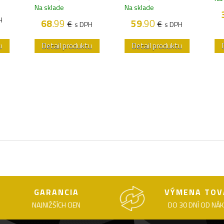
Na sklade
Na sklade
H
68
.99
59
.90
€
€
s DPH
s DPH
u
Detail produktu
Detail produktu
GARANCIA
VÝMENA TOV
NAJNIŽŠÍCH CIEN
DO 30 DNÍ OD NÁ