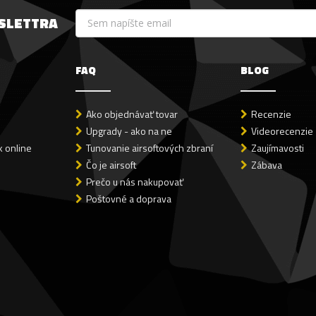
WSLETTRA
FAQ
BLOG
Ako objednávať tovar
Recenzie
Upgrady - ako na ne
Videorecenzie
 online
Tunovanie airsoftových zbraní
Zaujímavosti
Čo je airsoft
Zábava
Prečo u nás nakupovať
Poštovné a doprava