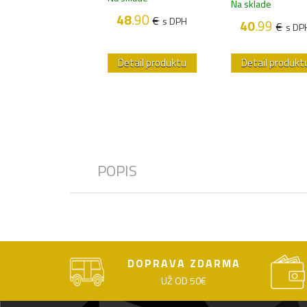
Na sklade
sklade
48
.90
€
s DPH
40
.99
€
s DP
6
.99
€
s DPH
etail produktu
Detail produktu
Detail produkt
POPIS
DOPRAVA ZDARMA
UŽ OD 50€