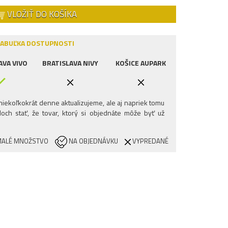
VLOŽIŤ DO KOŠÍKA
ABUĽKA DOSTUPNOSTI
AVA VIVO
BRATISLAVA NIVY
KOŠICE AUPARK
iekoľkokrát denne aktualizujeme, ale aj napriek tomu
och stať, že tovar, ktorý si objednáte môže byť už
ALÉ MNOŽSTVO
NA OBJEDNÁVKU
VYPREDANÉ