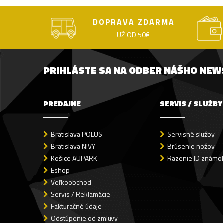
DOPRAVA ZDARMA
UŽ OD 50€
PRIHLÁSTE SA NA ODBER NÁŠHO NE
PREDAJNE
SERVIS / SLUŽBY
Bratislava POLUS
Servisné služby
Bratislava NIVY
Brúsenie nožov
Košice AUPARK
Razenie ID známok
Eshop
Veľkoobchod
Servis / Reklamácie
Fakturačné údaje
Odstúpenie od zmluvy