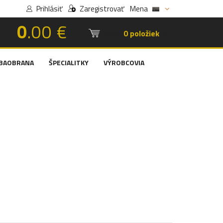
Prihlásiť
Zaregistrovať
Mena
0
.00 €
Košík:
0 položiek
BAOBRANA
ŠPECIALITKY
VÝROBCOVIA