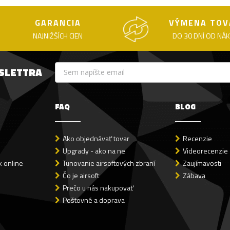
GARANCIA
VÝMENA TOV
NAJNIŽŠÍCH CIEN
DO 30 DNÍ OD NÁ
WSLETTRA
FAQ
BLOG
Ako objednávať tovar
Recenzie
Upgrady - ako na ne
Videorecenzie
 online
Tunovanie airsoftových zbraní
Zaujímavosti
Čo je airsoft
Zábava
Prečo u nás nakupovať
Poštovné a doprava