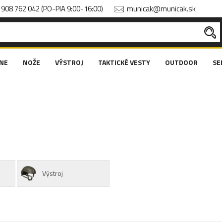
908 762 042 (PO-PIA 9:00-16:00)
municak@municak.sk
NE
NOŽE
VÝSTROJ
TAKTICKÉ VESTY
OUTDOOR
SE
Výstroj