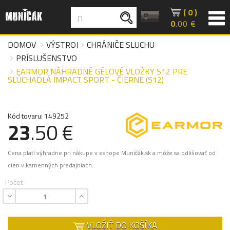
( 0 )
0
.00 €
DOMOV
VÝSTROJ
CHRÁNIČE SLUCHU
PRÍSLUŠENSTVO
EARMOR NÁHRADNÉ GÉLOVÉ VLOŽKY S12 PRE
SLÚCHADLÁ IMPACT SPORT - ČIERNE (S12)
Kód tovaru: 149252
23
.50 €
Cena platí výhradne pri nákupe v eshope Muničák.sk a môže sa odlišovať od
cien v kamenných predajniach.
Počet
VLOŽIŤ DO KOŠÍKA