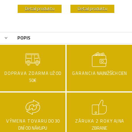
u
Detail produktu
Detail produktu
POPIS
DOPRAVA ZDARMA
UŽ OD
GARANCIA
NAJNIŽŠÍCH CIEN
50€
VÝMENA TOVARU
DO 30
ZÁRUKA 2 ROKY
AJ NA
DNÍ OD NÁKUPU
ZBRANE