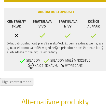
TABUĽKA DOSTUPNOSTI
CENTRÁLNY
BRATISLAVA
BRATISLAVA
KOŠICE
SKLAD
VIVO
NIVY
AUPARK
Skladovú dostupnosť pre Vás niekoľkokrát denne aktualizujeme, ale
aj napriek tomu sa môže v ojedinelých prípadoch stať, že tovar, ktorý
si objednáte môže byť už vypredaný.
SKLADOM
SKLADOM MALÉ MNOŽSTVO
NA OBJEDNÁVKU
VYPREDANÉ
High-contrast mode
Alternatívne produkty