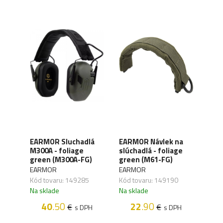
EARMOR Sluchadlá
EARMOR Návlek na
EAR
adlá
M300A - foliage
slúchadlá - foliage
slúc
green (M300A-FG)
green (M61-FG)
TN)
EARMOR
EARMOR
EAR
Kód tovaru: 149285
Kód tovaru: 149190
Kód 
Na sklade
Na sklade
Na s
40
.50
22
.90
€
€
H
s DPH
s DPH