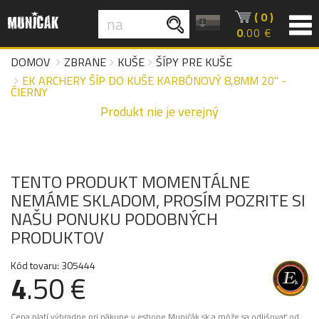
( 0 )
0
.00 €
DOMOV
ZBRANE
KUŠE
ŠÍPY PRE KUŠE
EK ARCHERY ŠÍP DO KUŠE KARBÓNOVÝ 8,8MM 20" -
ČIERNY
Produkt nie je verejný
TENTO PRODUKT MOMENTÁLNE
NEMÁME SKLADOM, PROSÍM POZRITE SI
NAŠU PONUKU PODOBNÝCH
PRODUKTOV
Kód tovaru: 305444
4
.50 €
Cena platí výhradne pri nákupe v eshope Muničák.sk a môže sa odlišovať od