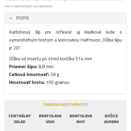
cien v kamenných predajniach.
POPIS
Karbónový šíp pre reflexné aj kladkové kuše s
vymeniteľným hrotom a koncovkou Halfmoon. Dĺžka šípu
je 20".
Dĺžka od insertu po stred končíka 514 mm
Priemer šípu:
8,8 mm
Celková hmotnosť:
28 g
Hmotnosť hrotu:
100 grainov
TABUĽKA DOSTUPNOSTI
CENTRÁLNY
BRATISLAVA
BRATISLAVA
KOŠICE
SKLAD
VIVO
NIVY
AUPARK