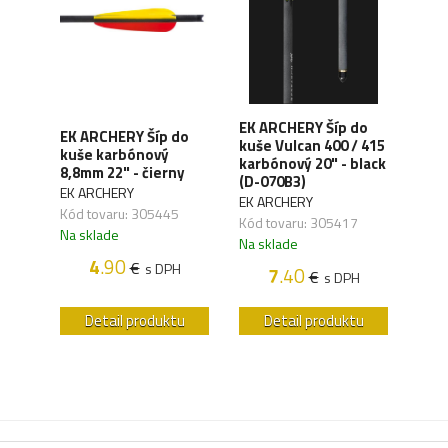
EK ARCHERY Šíp do
EK ARCHERY Šíp do
EK 
kuše Vulcan 400 / 415
mena
kuše karbónový
pre 
karbónový 20" - black
2A)
8,8mm 22" - čierny
(CR
(D-070B3)
EK ARCHERY
EK A
EK ARCHERY
Kód tovaru: 305445
Kód 
Kód tovaru: 305417
Na sklade
Na s
Na sklade
4
.90
€
H
s DPH
7
.40
€
s DPH
u
Detail produktu
Detail produktu