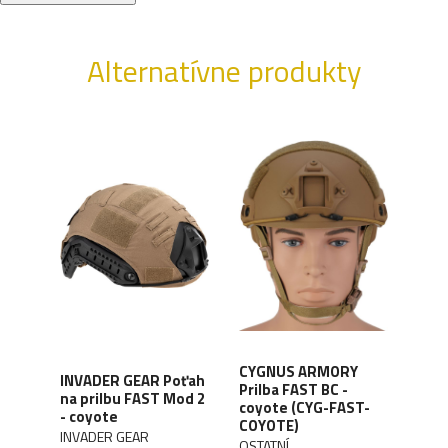
Alternatívne produkty
CYGNUS ARMORY
INVADER GEAR Poťah
Prilba FAST BC -
NOV
na prilbu FAST Mod 2
L-
coyote (CYG-FAST-
pril
- coyote
COYOTE)
NOV
INVADER GEAR
OSTATNÍ