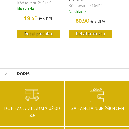
Kód 
Kód tovaru: 216119
Kód tovaru: 216451
Na s
Na sklade
Na sklade
19
.40
€
s DPH
60
.90
€
H
s DPH
u
Detail produktu
Detail produktu
POPIS
DOPRAVA ZDARMA
UŽ OD
GARANCIA
NAJNIŽŠÍCH CIEN
50€