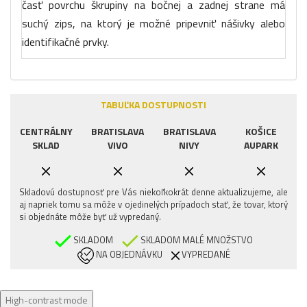
časť povrchu škrupiny na bočnej a zadnej strane má
suchý zips, na ktorý je možné pripevniť nášivky alebo
identifikačné prvky.
TABUĽKA DOSTUPNOSTI
CENTRÁLNY
BRATISLAVA
BRATISLAVA
KOŠICE
SKLAD
VIVO
NIVY
AUPARK
Skladovú dostupnosť pre Vás niekoľkokrát denne aktualizujeme, ale
aj napriek tomu sa môže v ojedinelých prípadoch stať, že tovar, ktorý
si objednáte môže byť už vypredaný.
SKLADOM
SKLADOM MALÉ MNOŽSTVO
NA OBJEDNÁVKU
VYPREDANÉ
High-contrast mode