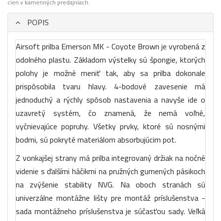
cien v kamenných predajniach.
POPIS
Airsoft prilba Emerson MK - Coyote Brown je vyrobená z
odolného plastu. Základom výstelky sú špongie, ktorých
polohy je možné meniť tak, aby sa prilba dokonale
prispôsobila tvaru hlavy. 4-bodové zavesenie má
jednoduchý a rýchly spôsob nastavenia a navyše ide o
uzavretý systém, čo znamená, že nemá voľné,
vyčnievajúce popruhy. Všetky prvky, ktoré sú nosnými
bodmi, sú pokryté materiálom absorbujúcim pot.
Z vonkajšej strany má prilba integrovaný držiak na nočné
videnie s ďalšími háčikmi na pružných gumených pásikoch
na zvýšenie stability NVG. Na oboch stranách sú
univerzálne montážne lišty pre montáž príslušenstva -
sada montážneho príslušenstva je súčasťou sady. Veľká