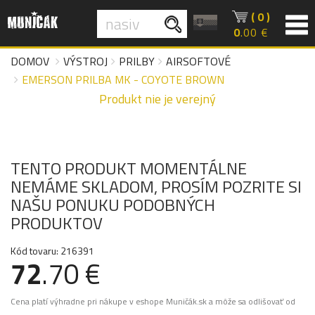
( 0 )
0
.00 €
DOMOV
VÝSTROJ
PRILBY
AIRSOFTOVÉ
EMERSON PRILBA MK - COYOTE BROWN
Produkt nie je verejný
TENTO PRODUKT MOMENTÁLNE
NEMÁME SKLADOM, PROSÍM POZRITE SI
NAŠU PONUKU PODOBNÝCH
PRODUKTOV
Kód tovaru: 216391
72
.70 €
Cena platí výhradne pri nákupe v eshope Muničák.sk a môže sa odlišovať od