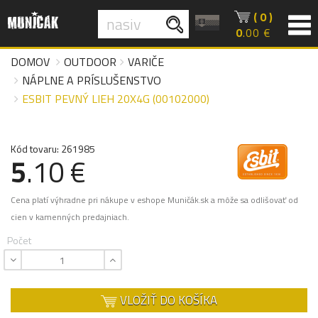
( 0 )
0
.00 €
DOMOV
OUTDOOR
VARIČE
NÁPLNE A PRÍSLUŠENSTVO
ESBIT PEVNÝ LIEH 20X4G (00102000)
Kód tovaru: 261985
5
.10 €
Cena platí výhradne pri nákupe v eshope Muničák.sk a môže sa odlišovať od
cien v kamenných predajniach.
Počet
VLOŽIŤ DO KOŠÍKA