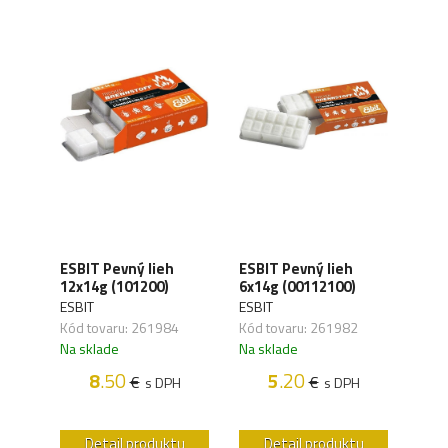
JETB
ESBIT Pevný lieh
ESBIT Pevný lieh
kart
12x14g (101200)
6x14g (00112100)
1190)
100 
ESBIT
ESBIT
JETB
Kód tovaru: 261984
Kód tovaru: 261982
,09
Kód 
Na sklade
Na sklade
Na s
8
.50
5
.20
€
€
s DPH
s DPH
PH
u
Detail produktu
Detail produktu