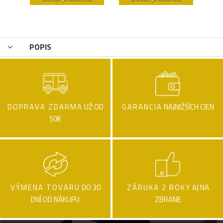
POPIS
DOPRAVA ZDARMA
UŽ OD
GARANCIA
NAJNIŽŠÍCH CIEN
50€
VÝMENA TOVARU
DO 30
ZÁRUKA 2 ROKY
AJ NA
DNÍ OD NÁKUPU
ZBRANE