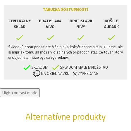
TABUĽKA DOSTUPNOSTI
CENTRÁLNY
BRATISLAVA
BRATISLAVA
KOŠICE
SKLAD
VIVO
NIVY
AUPARK
Skladovú dostupnosť pre Vás niekoľkokrát denne aktualizujeme, ale
aj napriek tomu sa môže v ojedinelých prípadoch stať, že tovar, ktorý
si objednáte môže byť už vypredaný.
SKLADOM
SKLADOM MALÉ MNOŽSTVO
NA OBJEDNÁVKU
VYPREDANÉ
High-contrast mode
Alternatívne produkty