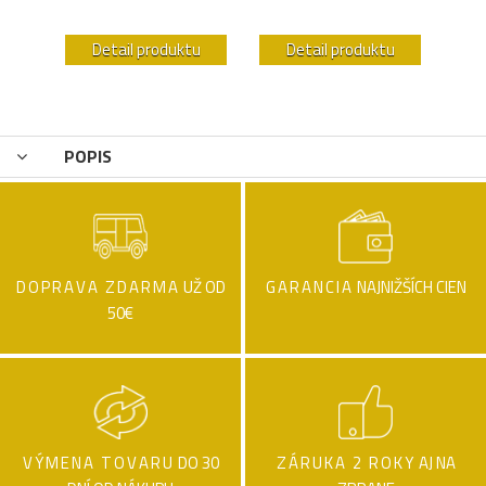
u
Detail produktu
Detail produktu
POPIS
DOPRAVA ZDARMA
UŽ OD
GARANCIA
NAJNIŽŠÍCH CIEN
50€
VÝMENA TOVARU
DO 30
ZÁRUKA 2 ROKY
AJ NA