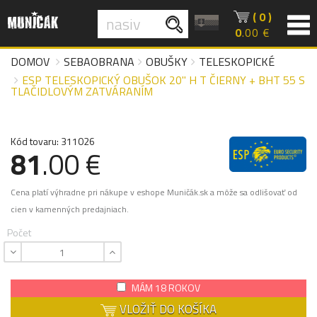
( 0 )
0
.00 €
DOMOV
SEBAOBRANA
OBUŠKY
TELESKOPICKÉ
ESP TELESKOPICKÝ OBUŠOK 20" H T ČIERNY + BHT 55 S
TLAČIDLOVÝM ZATVÁRANÍM
Kód tovaru: 311026
81
.00 €
Cena platí výhradne pri nákupe v eshope Muničák.sk a môže sa odlišovať od
cien v kamenných predajniach.
Počet
MÁM 18 ROKOV
VLOŽIŤ DO KOŠÍKA