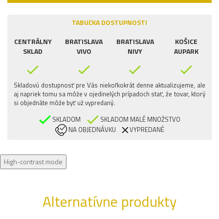
TABUĽKA DOSTUPNOSTI
CENTRÁLNY
BRATISLAVA
BRATISLAVA
KOŠICE
SKLAD
VIVO
NIVY
AUPARK
Skladovú dostupnosť pre Vás niekoľkokrát denne aktualizujeme, ale
aj napriek tomu sa môže v ojedinelých prípadoch stať, že tovar, ktorý
si objednáte môže byť už vypredaný.
SKLADOM
SKLADOM MALÉ MNOŽSTVO
NA OBJEDNÁVKU
VYPREDANÉ
High-contrast mode
Alternatívne produkty