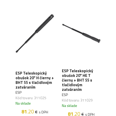
ESP Teleskopický
ESP
ESP Teleskopický
obušok 20" HE T
obuš
ušok
obušok 20" H čierny +
čierny + BHT 55 s
+ BH
SH-
BHT 55 s tlačidlovým
tlačidlovým
tlač
zatváraním
zatváraním
zat
ESP
ESP
ESP
Kód tovaru: 311025
Kód tovaru: 311029
Kód 
Na sklade
Na sklade
Na s
81
.20
€
H
s DPH
81
.20
€
s DPH