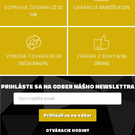
DOPRAVA ZDARMA
UŽ OD
GARANCIA
NAJNIŽŠÍCH CIEN
50€
VÝMENA TOVARU
DO 30
ZÁRUKA 2 ROKY
AJ NA
DNÍ OD NÁKUPU
ZBRANE
PRIHLÁSTE SA NA ODBER NÁŠHO NEWSLETTRA
Prihlásiť sa na odber
OTVÁRACIE HODINY