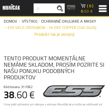
( 0 )
0
.00 €
DOMOV
VÝSTROJ
OCHRANNÉ OKULIARE A MASKY
ESS SKLO CROSSBOW - HI-DEF COPPER (740-0426)
Produkt nie je verejný
TENTO PRODUKT MOMENTÁLNE
NEMÁME SKLADOM, PROSÍM POZRITE SI
NAŠU PONUKU PODOBNÝCH
PRODUKTOV
Kód tovaru: 317062
38
.60 €
Cena platí výhradne pri nákupe v eshope Muničák.sk a môže sa odlišovať od