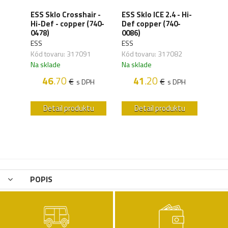
ESS Sklo Crosshair -
ESS Sklo ICE 2.4 - Hi-
ESS
ir
Hi-Def - copper (740-
Def copper (740-
okul
o
0478)
0086)
- či
ESS
ESS
ESS
Kód tovaru: 317091
Kód tovaru: 317082
Kód 
Na sklade
Na sklade
Na s
46
.70
41
.20
€
€
s DPH
s DPH
H
u
Detail produktu
Detail produktu
POPIS