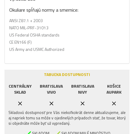
Okuliare spĺňajú normy a smernice:
ANSI Z87.1 + 2003
NATO MIL-PRF-31013
US Federal OSHA standards
CE EN166 (F)
US Army and USMC Authorized
TABUĽKA DOSTUPNOSTI
CENTRÁLNY
BRATISLAVA
BRATISLAVA
KOŠICE
SKLAD
VIVO
NIVY
AUPARK
Skladovú dostupnosť pre Vás niekoľkokrát denne aktualizujeme, ale
aj napriek tomu sa môže v ojedinelých prípadoch stať, že tovar, ktorý
si objednáte môže byť už vypredaný.
SKLADOM
SKLADOM MALÉ MNOŽSTVO