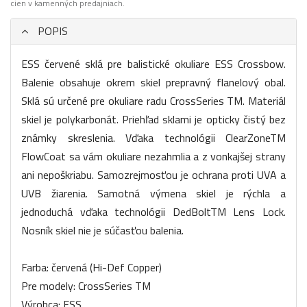
cien v kamenných predajniach.
POPIS
ESS červené sklá pre balistické okuliare ESS Crossbow.
Balenie obsahuje okrem skiel prepravný flanelový obal.
Sklá sú určené pre okuliare radu CrossSeries TM. Materiál
skiel je polykarbonát. Priehľad sklami je opticky čistý bez
známky skreslenia. Vďaka technológii ClearZoneTM
FlowCoat sa vám okuliare nezahmlia a z vonkajšej strany
ani nepoškriabu. Samozrejmosťou je ochrana proti UVA a
UVB žiarenia. Samotná výmena skiel je rýchla a
jednoduchá vďaka technológii DedBoltTM Lens Lock.
Nosník skiel nie je súčasťou balenia.
Farba: červená (Hi-Def Copper)
Pre modely: CrossSeries TM
Výrobca: ESS