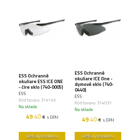
ESS Ochranné
nné
ESS Ochranné
okuliare ICE One -
ESS 
HAWK
okuliare ESS ICE ONE
dymové sklo (740-
dym
)
- čire sklo (740-0005)
0440)
ESS
ESS
ESS
Kód 
Kód tovaru: 314145
Kód tovaru: 314031
Na s
Na sklade
Na sklade
49
.40
€
H
s DPH
49
.40
€
s DPH
u
Detail produktu
Detail produktu