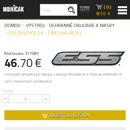
( 0 )
0
.00 €
DOMOV
VÝSTROJ
OCHRANNÉ OKULIARE A MASKY
ESS SKLO ICE 2.4 - ČÍRE (740-0071)
Kód tovaru: 317087
46
.70 €
Cena platí výhradne pri nákupe v eshope Muničák.sk a môže sa odlišovať od
cien v kamenných predajniach.
Počet
VLOŽIŤ DO KOŠÍKA