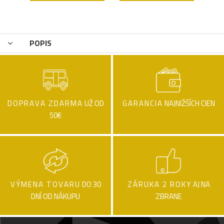
POPIS
DOPRAVA ZDARMA
UŽ OD
GARANCIA
NAJNIŽŠÍCH CIEN
50€
VÝMENA TOVARU
DO 30
ZÁRUKA 2 ROKY
AJ NA
DNÍ OD NÁKUPU
ZBRANE