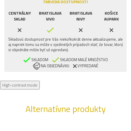
TABUĽKA DOSTUPNOSTI
CENTRÁLNY
BRATISLAVA
BRATISLAVA
KOŠICE
SKLAD
VIVO
NIVY
AUPARK
Skladovú dostupnosť pre Vás niekoľkokrát denne aktualizujeme, ale
aj napriek tomu sa môže v ojedinelých prípadoch stať, že tovar, ktorý
si objednáte môže byť už vypredaný.
SKLADOM
SKLADOM MALÉ MNOŽSTVO
NA OBJEDNÁVKU
VYPREDANÉ
High-contrast mode
Alternatívne produkty