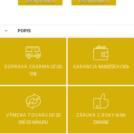
u
Detail produktu
Detail produktu
POPIS
DOPRAVA ZDARMA
UŽ OD
GARANCIA
NAJNIŽŠÍCH CIEN
50€
VÝMENA TOVARU
DO 30
ZÁRUKA 2 ROKY
AJ NA
DNÍ OD NÁKUPU
ZBRANE