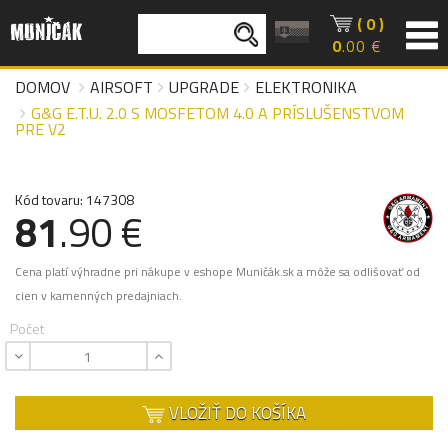
( 0 )
0
.00 €
DOMOV
AIRSOFT
UPGRADE
ELEKTRONIKA
G&G E.T.U. 2.0 S MOSFETOM 4.0 A PRÍSLUŠENSTVOM
PRE V2
Kód tovaru: 147308
81
.90 €
Cena platí výhradne pri nákupe v eshope Muničák.sk a môže sa odlišovať od
cien v kamenných predajniach.
Počet
VLOŽIŤ DO KOŠÍKA