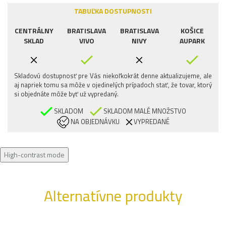
TABUĽKA DOSTUPNOSTI
CENTRÁLNY
BRATISLAVA
BRATISLAVA
KOŠICE
SKLAD
VIVO
NIVY
AUPARK
Skladovú dostupnosť pre Vás niekoľkokrát denne aktualizujeme, ale
aj napriek tomu sa môže v ojedinelých prípadoch stať, že tovar, ktorý
si objednáte môže byť už vypredaný.
SKLADOM
SKLADOM MALÉ MNOŽSTVO
NA OBJEDNÁVKU
VYPREDANÉ
High-contrast mode
Alternatívne produkty