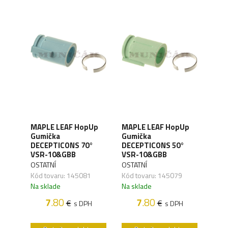
MAPLE LEAF HopUp
MAPLE LEAF HopUp
MAP
nie
Gumička
Gumička
Gum
ilkov
DECEPTICONS 70°
DECEPTICONS 50°
VSR
VSR-10&GBB
VSR-10&GBB
OSTA
OSTATNÍ
OSTATNÍ
Kód 
Kód tovaru: 145081
Kód tovaru: 145079
Na s
Na sklade
Na sklade
7
.80
7
.80
€
€
H
s DPH
s DPH