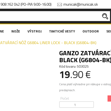
908 762 042 (PO-PIA 9:00-16:00)
municak@municak.sk
NE
NOŽE
VÝSTROJ
TAKTICKÉ VESTY
OUTDOOR
SE
ATVÁRACÍ NÔŽ G6804 LINER LOCK - BLACK (G6804-BK)
GANZO ZATVÁRACÍ
BLACK (G6804-BK
Kód tovaru: 503025
19
.90 €
Cena platí výhradne pri nákupe v esho
predajniach.
Počet