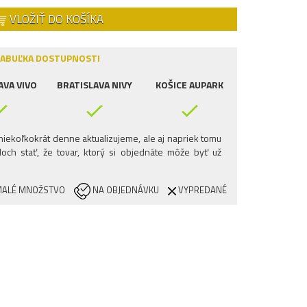
VLOŽIŤ DO KOŠÍKA
ABUĽKA DOSTUPNOSTI
AVA VIVO
BRATISLAVA NIVY
KOŠICE AUPARK
iekoľkokrát denne aktualizujeme, ale aj napriek tomu
och stať, že tovar, ktorý si objednáte môže byť už
ALÉ MNOŽSTVO
NA OBJEDNÁVKU
VYPREDANÉ