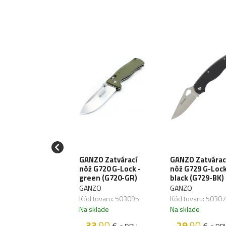
NZO FIREBIRD
GANZO Zatvárací
GANZO Zatvárac
várací nôž
nôž G720 G-Lock -
nôž G729 G-Lock
925 ButtonLock
green (G720-GR)
black (G729-BK)
lack (FH925-BK)
GANZO
GANZO
NZO
Kód tovaru: 503095
Kód tovaru: 5030
 tovaru: 503082
Na sklade
Na sklade
sklade
33
.90
29
.90
€
€