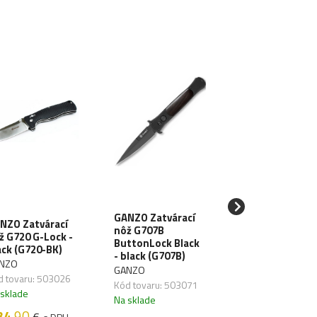
GANZO Zatvárací
GANZO Zatvára
NZO Zatvárací
nôž G707B
nôž D727M G-L
ž G720 G-Lock -
ButtonLock Black
- green (D727M
ack (G720-BK)
- black (G707B)
GR)
NZO
GANZO
GANZO
d tovaru: 503026
Kód tovaru: 503071
Kód tovaru: 5030
 sklade
Na sklade
Na sklade
34
.90
€