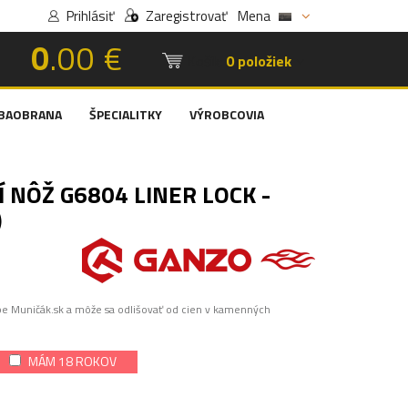
Prihlásiť
Zaregistrovať
Mena
0
.00 €
Košík:
0 položiek
BAOBRANA
ŠPECIALITKY
VÝROBCOVIA
 NÔŽ G6804 LINER LOCK -
)
pe Muničák.sk a môže sa odlišovať od cien v kamenných
MÁM 18 ROKOV