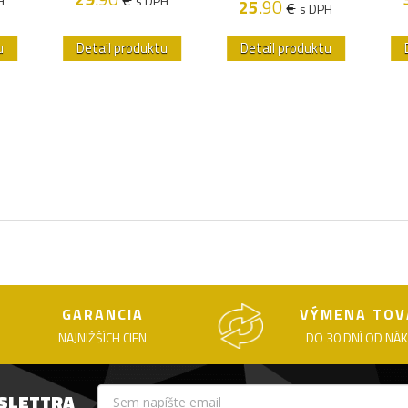
H
s DPH
25
.90
€
s DPH
u
Detail produktu
Detail produktu
GARANCIA
VÝMENA TOV
NAJNIŽŠÍCH CIEN
DO 30 DNÍ OD NÁ
WSLETTRA