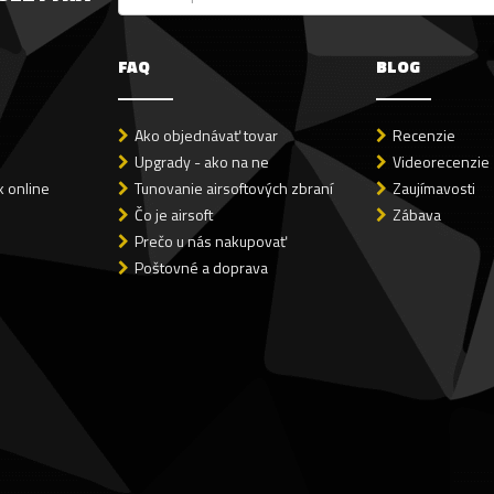
FAQ
BLOG
Ako objednávať tovar
Recenzie
Upgrady - ako na ne
Videorecenzie
 online
Tunovanie airsoftových zbraní
Zaujímavosti
Čo je airsoft
Zábava
Prečo u nás nakupovať
Poštovné a doprava