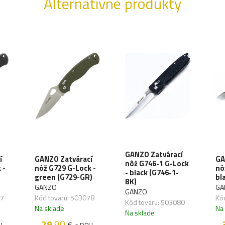
Alternatívne produkty
GANZO Zatvárací
í
GANZO Zatvárací
GA
nôž G746-1 G-Lock
 -
nôž G729 G-Lock -
nô
- black (G746-1-
green (G729-GR)
bl
BK)
GANZO
GA
GANZO
77
Kód tovaru: 503078
Kó
Kód tovaru: 503080
Na sklade
Na
Na sklade
29
.90
€