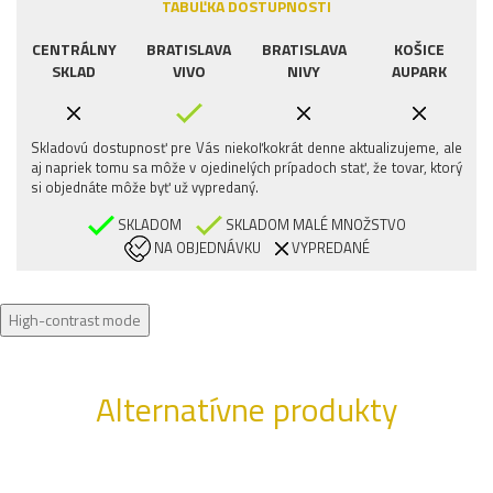
TABUĽKA DOSTUPNOSTI
CENTRÁLNY
BRATISLAVA
BRATISLAVA
KOŠICE
SKLAD
VIVO
NIVY
AUPARK
Skladovú dostupnosť pre Vás niekoľkokrát denne aktualizujeme, ale
aj napriek tomu sa môže v ojedinelých prípadoch stať, že tovar, ktorý
si objednáte môže byť už vypredaný.
SKLADOM
SKLADOM MALÉ MNOŽSTVO
NA OBJEDNÁVKU
VYPREDANÉ
High-contrast mode
Alternatívne produkty