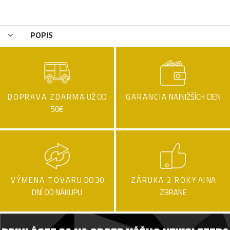
POPIS
DOPRAVA ZDARMA
UŽ OD
GARANCIA
NAJNIŽŠÍCH CIEN
50€
VÝMENA TOVARU
DO 30
ZÁRUKA 2 ROKY
AJ NA
DNÍ OD NÁKUPU
ZBRANE