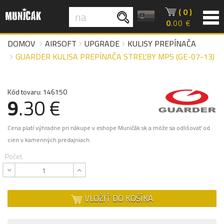
( 0 )
0
.00 €
DOMOV
AIRSOFT
UPGRADE
KULISY PREPÍNAČA
GUARDER KULISA PREPÍNAČA STREĽBY MP5 (GE-07-13)
Kód tovaru: 146150
9
.30 €
Cena platí výhradne pri nákupe v eshope Muničák.sk a môže sa odlišovať od
cien v kamenných predajniach.
Počet
VLOŽIŤ DO KOŠÍKA