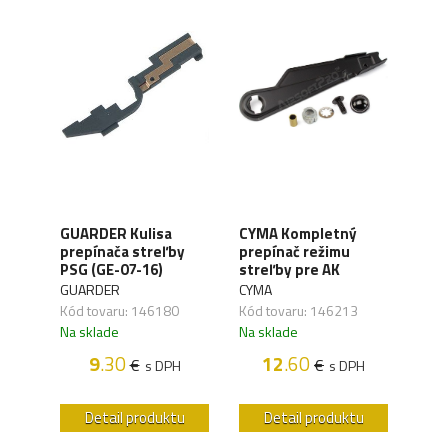
Up
GUARDER Kulisa
CYMA Kompletný
GUA
 AEG
prepínača streľby
prepínač režimu
MP5 
PSG (GE-07-16)
streľby pre AK
GUA
GUARDER
CYMA
Kód 
Kód tovaru: 146180
Kód tovaru: 146213
Na s
Na sklade
Na sklade
9
.30
12
.60
€
€
H
s DPH
s DPH
u
Detail produktu
Detail produktu