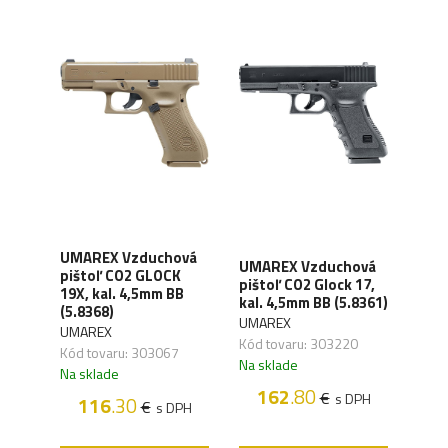
ová
UMAREX Vzduchová
UMAREX Vzduchová
HAT
er &
pištoľ CO2 GLOCK
pištoľ CO2 Glock 17,
AirT
m BB
19X, kal. 4,5mm BB
kal. 4,5mm BB (5.8361)
4,5
(5.8368)
UMAREX
HAT
UMAREX
Kód tovaru: 303220
Kód 
Kód tovaru: 303067
Na sklade
Na s
Na sklade
162
.80
1
€
s DPH
116
.30
€
H
s DPH