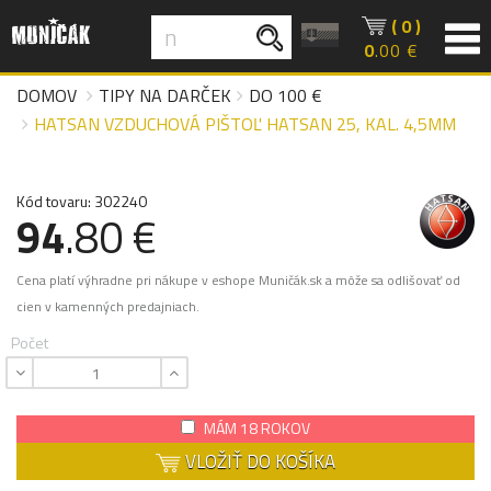
( 0 )
0
.00 €
DOMOV
TIPY NA DARČEK
DO 100 €
HATSAN VZDUCHOVÁ PIŠTOĽ HATSAN 25, KAL. 4,5MM
Kód tovaru: 302240
94
.80 €
Cena platí výhradne pri nákupe v eshope Muničák.sk a môže sa odlišovať od
cien v kamenných predajniach.
Počet
MÁM 18 ROKOV
VLOŽIŤ DO KOŠÍKA