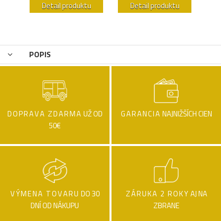
u
Detail produktu
Detail produktu
POPIS
DOPRAVA ZDARMA
UŽ OD
GARANCIA
NAJNIŽŠÍCH CIEN
50€
VÝMENA TOVARU
DO 30
ZÁRUKA 2 ROKY
AJ NA
DNÍ OD NÁKUPU
ZBRANE