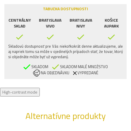
TABUĽKA DOSTUPNOSTI
CENTRÁLNY
BRATISLAVA
BRATISLAVA
KOŠICE
SKLAD
VIVO
NIVY
AUPARK
Skladovú dostupnosť pre Vás niekoľkokrát denne aktualizujeme, ale
aj napriek tomu sa môže v ojedinelých prípadoch stať, že tovar, ktorý
si objednáte môže byť už vypredaný.
SKLADOM
SKLADOM MALÉ MNOŽSTVO
NA OBJEDNÁVKU
VYPREDANÉ
High-contrast mode
Alternatívne produkty