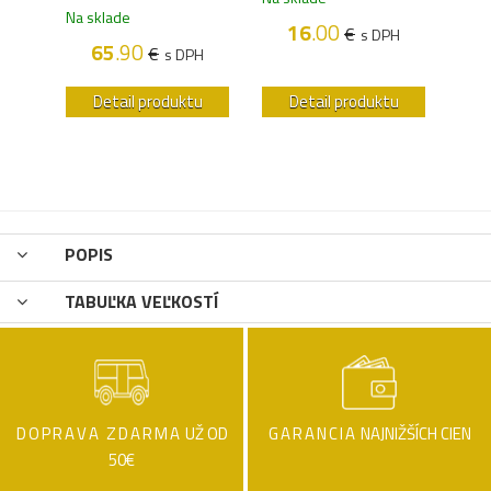
Na sklade
16
.00
€
H
s DPH
65
.90
€
s DPH
u
Detail produktu
Detail produktu
POPIS
TABUĽKA VEĽKOSTÍ
DOPRAVA ZDARMA
UŽ OD
GARANCIA
NAJNIŽŠÍCH CIEN
50€