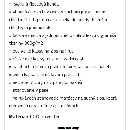
» kvalitná fleecová bunda
» vhodná ako vrchný odev v suchom počasí mierne
chladnejších teplôt či ako vložka do bundy do veľmi
chladných podmienok
» ľahšia varianta z jednoduchého mikrofleecu v gramáži
tkaniny 300g/m2
» dve veľké kapsy na zips na hrudi
» ďalšie dve kapsy na zips v zadní časti
» na oboch rukávoch praktické vrecká s velcro panelmi
» jedna kapsa tiež na ľavom predlaktí
» vetracie otvory na zips v podpazuší
» sťahovanie v páse
» na rukávoch sťahovacie manžety na suchý zips, ktoré
umožňujú úpravu šírky aj v rukávoch
Materiál:
100% polyester