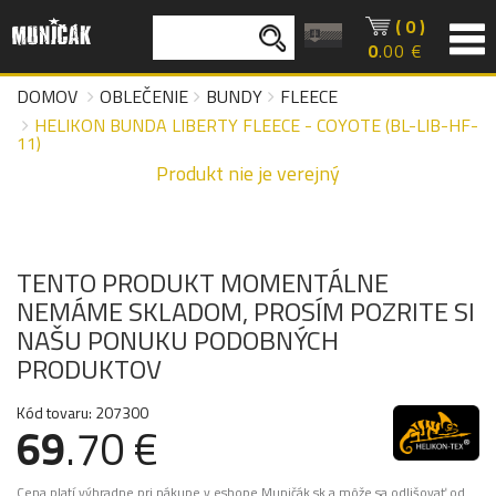
( 0 )
0
.00 €
DOMOV
OBLEČENIE
BUNDY
FLEECE
HELIKON BUNDA LIBERTY FLEECE - COYOTE (BL-LIB-HF-
11)
Produkt nie je verejný
TENTO PRODUKT MOMENTÁLNE
NEMÁME SKLADOM, PROSÍM POZRITE SI
NAŠU PONUKU PODOBNÝCH
PRODUKTOV
Kód tovaru: 207300
69
.70 €
Cena platí výhradne pri nákupe v eshope Muničák.sk a môže sa odlišovať od