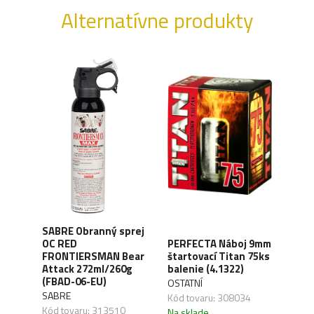
Alternatívne produkty
SABRE Obranný sprej
OC RED
PERFECTA Náboj 9mm
CO2 
FRONTIERSMAN Bear
štartovací Titan 75ks
Silv
ck
Attack 272ml/260g
balenie (4.1322)
(4.1
(FBAD-06-EU)
OSTATNÍ
UMA
SABRE
,04
Kód tovaru: 308034
Kód 
Kód tovaru: 313510
Na sklade
Na s